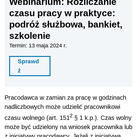
Webinarium: Rozliczanie
czasu pracy w praktyce:
podróż służbowa, bankiet,
szkolenie
Termin: 13 maja 2024 r.
Sprawd
ź
Pracodawca w zamian za pracę w godzinach
nadliczbowych może udzielić pracownikowi
2
czasu wolnego (art. 151
§ 1 k.p.). Czas wolny
może być udzielony na wniosek pracownika lub
z inicjatywy pracodawcy. Jeżeli z inicjatywą