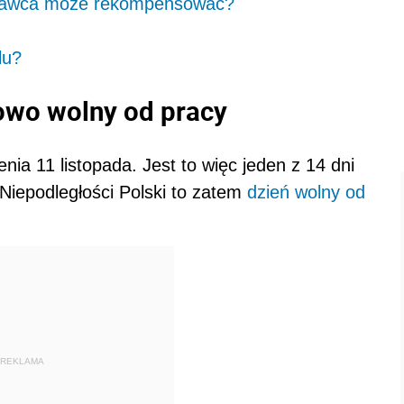
codawca może rekompensować?
lu?
wowo wolny od pracy
ia 11 listopada. Jest to więc jeden z 14 dni
Niepodległości Polski to zatem
dzień wolny od
REKLAMA