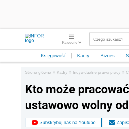
Kategorie
Księgowość
Kadry
Biznes
S
»
»
»
Strona główna
Kadry
Indywidualne prawo pracy
C
Kto może pracować 
ustawowo wolny od p
Subskrybuj nas na Youtube
Zapisz