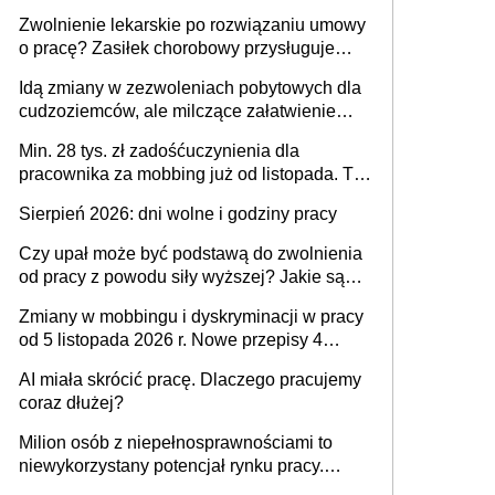
Zwolnienie lekarskie po rozwiązaniu umowy
o pracę? Zasiłek chorobowy przysługuje
tylko w przypadku zachorowania w ciągu 14
Idą zmiany w zezwoleniach pobytowych dla
dni od ustania stosunku pracy
cudzoziemców, ale milczące załatwienie
spraw przewidziano tylko dla wybranych
Min. 28 tys. zł zadośćuczynienia dla
pracownika za mobbing już od listopada. To
także nieuzasadniona krytyka i izolowanie z
Sierpień 2026: dni wolne i godziny pracy
zespołu
Czy upał może być podstawą do zwolnienia
od pracy z powodu siły wyższej? Jakie są
obowiązki pracodawcy
Zmiany w mobbingu i dyskryminacji w pracy
od 5 listopada 2026 r. Nowe przepisy 4
sierpnia zostały ogłoszone w Dzienniku
AI miała skrócić pracę. Dlaczego pracujemy
Ustaw
coraz dłużej?
Milion osób z niepełnosprawnościami to
niewykorzystany potencjał rynku pracy.
Problemem nie jest brak kandydatów,