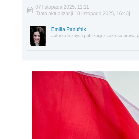
07 listopada 2025, 11:11
[Data aktualizacji 10 listopada 2025, 16:43]
Emilia Panufnik
autorka licznych publikacji z zakresu praw