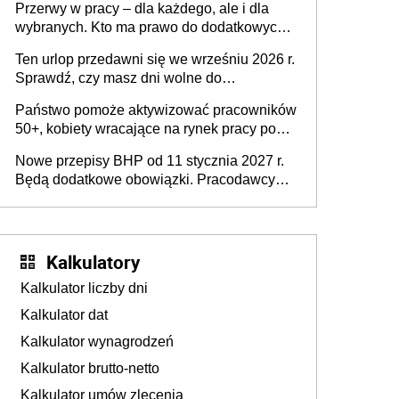
Przerwy w pracy – dla każdego, ale i dla
dofinansowań czy refundacji, ale bariery po
wybranych. Kto ma prawo do dodatkowych
stronie systemu i świadomości
15 minut?
pracodawców [WYWIAD]
Ten urlop przedawni się we wrześniu 2026 r.
Sprawdź, czy masz dni wolne do
wykorzystania
Państwo pomoże aktywizować pracowników
50+, kobiety wracające na rynek pracy po
urodzeniu dzieci, osoby przewlekle chore i
Nowe przepisy BHP od 11 stycznia 2027 r.
osoby neuroatypowe. Powstanie Fundusz
Będą dodatkowe obowiązki. Pracodawcy
na rzecz Inkluzywności w Zatrudnianiu?
dostają czas na przygotowanie się do zmian
Kalkulatory
Kalkulator liczby dni
Kalkulator dat
Kalkulator wynagrodzeń
Kalkulator brutto-netto
Kalkulator umów zlecenia