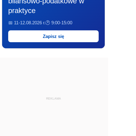
bilansowo-podatkowe w
praktyce
📅 11-12.08.2026 r.
🕐 9:00-15:00
Zapisz się
REKLAMA