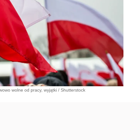
wowo wolne od pracy, wyjątki
/
Shutterstock