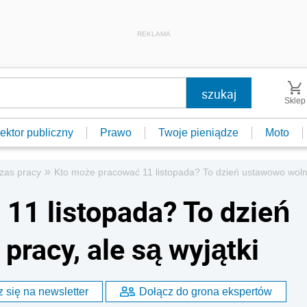
REKLAMA
Sklep
ektor publiczny
Prawo
Twoje pieniądze
Moto
»
zas pracy
Kto może pracować 11 listopada? To dzień ustawowo wolny 
11 listopada? To dzień
racy, ale są wyjątki
 się na newsletter
Dołącz do grona ekspertów