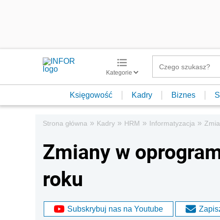
Kategorie
Księgowość
Kadry
Biznes
S
»
»
»
»
Strona główna
Kadry
HRM
Informatyzacja
Zmia
Zmiany w oprogram
roku
Subskrybuj nas na Youtube
Zapisz