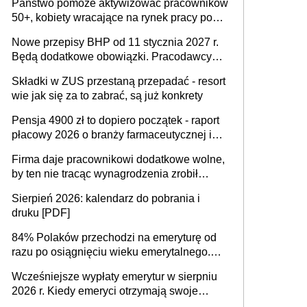
Państwo pomoże aktywizować pracowników
50+, kobiety wracające na rynek pracy po
urodzeniu dzieci, osoby przewlekle chore i
Nowe przepisy BHP od 11 stycznia 2027 r.
osoby neuroatypowe. Powstanie Fundusz
Będą dodatkowe obowiązki. Pracodawcy
na rzecz Inkluzywności w Zatrudnianiu?
dostają czas na przygotowanie się do zmian
Składki w ZUS przestaną przepadać - resort
wie jak się za to zabrać, są już konkrety
Pensja 4900 zł to dopiero początek - raport
płacowy 2026 o branży farmaceutycznej i
chemicznej
Firma daje pracownikowi dodatkowe wolne,
by ten nie tracąc wynagrodzenia zrobił
dodatkowe badania. Ten benefit się
Sierpień 2026: kalendarz do pobrania i
sprawdza
druku [PDF]
84% Polaków przechodzi na emeryturę od
razu po osiągnięciu wieku emerytalnego.
Natomiast pokolenie X musi pracować
Wcześniejsze wypłaty emerytur w sierpniu
dłużej, ale czy jest w stanie? Pracownicy
2026 r. Kiedy emeryci otrzymają swoje
45+ to siła napędowa gospodarki
świadczenia?