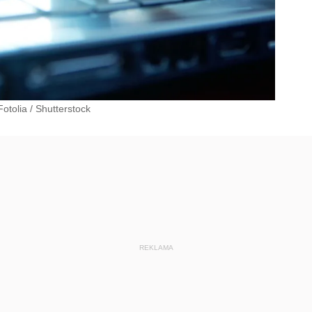
otolia
/
Shutterstock