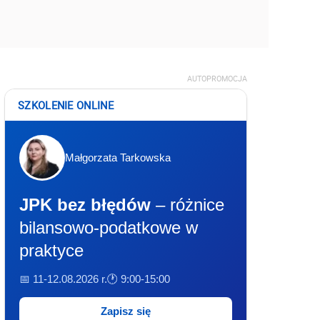
AUTOPROMOCJA
SZKOLENIE ONLINE
Małgorzata Tarkowska
JPK bez błędów
– różnice
bilansowo-podatkowe w
praktyce
📅 11-12.08.2026 r.
🕐 9:00-15:00
Zapisz się