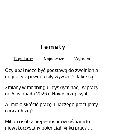
Tematy
Popularne
Najnowsze
Wybrane
Czy upał może być podstawą do zwolnienia
od pracy z powodu siły wyższej? Jakie są
obowiązki pracodawcy
Zmiany w mobbingu i dyskryminacji w pracy
od 5 listopada 2026 r. Nowe przepisy 4
sierpnia zostały ogłoszone w Dzienniku
AI miała skrócić pracę. Dlaczego pracujemy
Ustaw
coraz dłużej?
Milion osób z niepełnosprawnościami to
niewykorzystany potencjał rynku pracy.