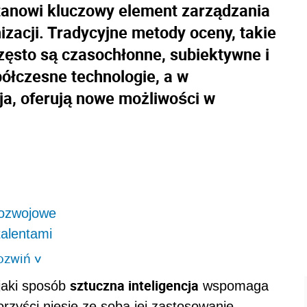
anowi kluczowy element zarządzania
zacji. Tradycyjne metody oceny, takie
zęsto są czasochłonne, subiektywne i
ółczesne technologie, a w
ja, oferują nowe możliwości w
rozwojowe
talentami
ozwiń
>
sztuczna inteligencja
 jaki sposób
wspomaga
rzyści niesie ze sobą jej zastosowanie.