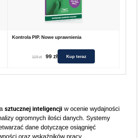
Kontrola PIP. Nowe uprawnienia
99 zł
Kup teraz
119 zł
sztucznej inteligencji
ia
w ocenie wydajności
nalizy ogromnych ilości danych. Systemy
etwarzać dane dotyczące osiągnięć
ywności oraz wskaźników pracy.