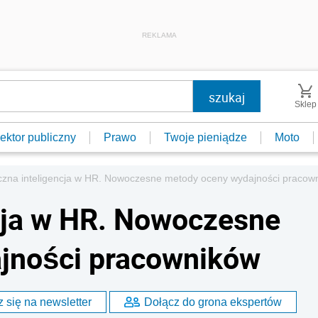
REKLAMA
Sklep
ektor publiczny
Prawo
Twoje pieniądze
Moto
czna inteligencja w HR. Nowoczesne metody oceny wydajności pracow
cja w HR. Nowoczesne
jności pracowników
 się na newsletter
Dołącz do grona ekspertów