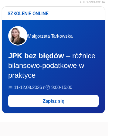
AUTOPROMOCJA
SZKOLENIE ONLINE
Małgorzata Tarkowska
JPK bez błędów
– różnice
bilansowo-podatkowe w
praktyce
📅 11-12.08.2026 r.
🕐 9:00-15:00
Zapisz się