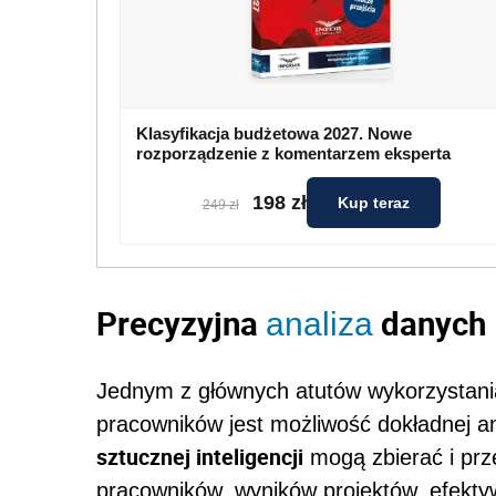
Klasyfikacja budżetowa 2027. Nowe
rozporządzenie z komentarzem eksperta
198 zł
Kup teraz
249 zł
Precyzyjna
danych
analiza
Jednym z głównych atutów wykorzystan
pracowników jest możliwość dokładnej a
sztucznej inteligencji
mogą zbierać i prz
pracowników, wyników projektów, efekt