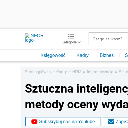
Kategorie
Księgowość
Kadry
Biznes
S
»
»
»
»
Strona główna
Kadry
HRM
Informatyzacja
Sztu
Sztuczna inteligen
metody oceny wyda
Subskrybuj nas na Youtube
Zapisz