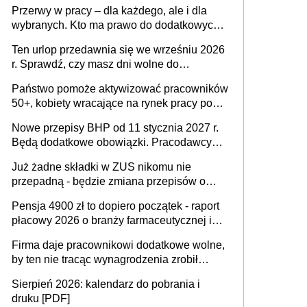
Problemem nie jest brak kandydatów,
Przerwy w pracy – dla każdego, ale i dla
dofinansowań czy refundacji, ale bariery po
wybranych. Kto ma prawo do dodatkowych
stronie systemu i świadomości
15 minut?
pracodawców [WYWIAD]
Ten urlop przedawnia się we wrześniu 2026
r. Sprawdź, czy masz dni wolne do
wykorzystania
Państwo pomoże aktywizować pracowników
50+, kobiety wracające na rynek pracy po
urodzeniu dzieci, osoby przewlekle chore i
Nowe przepisy BHP od 11 stycznia 2027 r.
osoby neuroatypowe. Powstanie Fundusz
Będą dodatkowe obowiązki. Pracodawcy
na rzecz Inkluzywności w Zatrudnianiu?
dostają czas na przygotowanie się do zmian
Już żadne składki w ZUS nikomu nie
przepadną - będzie zmiana przepisów o
przedawnieniu i niepodleganiu
Pensja 4900 zł to dopiero początek - raport
ubezpieczeniom społecznym
płacowy 2026 o branży farmaceutycznej i
chemicznej
Firma daje pracownikowi dodatkowe wolne,
by ten nie tracąc wynagrodzenia zrobił
dodatkowe badania. Ten benefit się
Sierpień 2026: kalendarz do pobrania i
sprawdza
druku [PDF]