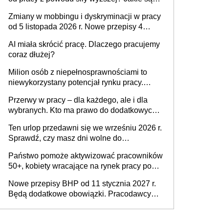
obowiązki pracodawcy
Zmiany w mobbingu i dyskryminacji w pracy
od 5 listopada 2026 r. Nowe przepisy 4
sierpnia zostały ogłoszone w Dzienniku
AI miała skrócić pracę. Dlaczego pracujemy
Ustaw
coraz dłużej?
Milion osób z niepełnosprawnościami to
niewykorzystany potencjał rynku pracy.
Problemem nie jest brak kandydatów,
Przerwy w pracy – dla każdego, ale i dla
dofinansowań czy refundacji, ale bariery po
wybranych. Kto ma prawo do dodatkowych
stronie systemu i świadomości
15 minut?
pracodawców [WYWIAD]
Ten urlop przedawni się we wrześniu 2026 r.
Sprawdź, czy masz dni wolne do
wykorzystania
Państwo pomoże aktywizować pracowników
50+, kobiety wracające na rynek pracy po
urodzeniu dzieci, osoby przewlekle chore i
Nowe przepisy BHP od 11 stycznia 2027 r.
osoby neuroatypowe. Powstanie Fundusz
Będą dodatkowe obowiązki. Pracodawcy
na rzecz Inkluzywności w Zatrudnianiu?
dostają czas na przygotowanie się do zmian