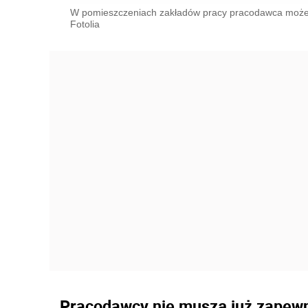
W pomieszczeniach zakładów pracy pracodawca może, al
Fotolia
Pracodawcy nie muszą już zapewni