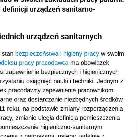
definicji urządzeń sanitarno-
ednich urządzeń sanitarnych
a stan
bezpieczeństwa i higieny pracy
w swoim
odeksu pracy
pracodawca
ma obowiązek
z zapewnienie bezpiecznych i higienicznych
ystaniu osiągnięć nauki i techniki. Jednym z
ązek pracodawcy zapewnienie pracownikom
tarne oraz dostarczenie niezbędnych środków
011 roku, na podstawie zmiany rozporządzenia
racy, zmianie uległa definicja pomieszczenia
 pomieszczenie higieniczno-sanitarnym
zenia z natryskami, ustępy, jadalnie z