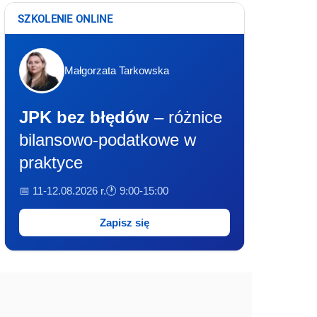
SZKOLENIE ONLINE
Małgorzata Tarkowska
JPK bez błędów
– różnice
bilansowo-podatkowe w
praktyce
📅 11-12.08.2026 r.
🕐 9:00-15:00
Zapisz się