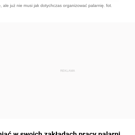
e już nie musi jak dotychczas organizować palarnię. fot.
ać w swoich zakładach pracy palarni.