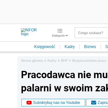
Kategorie
Księgowość
Kadry
Biznes
S
»
»
»
Strona główna
Kadry
BHP
Bezpieczeństwo pracy
Pracodawca nie mu
palarni w swoim za
Subskrybuj nas na Youtube
Zapisz