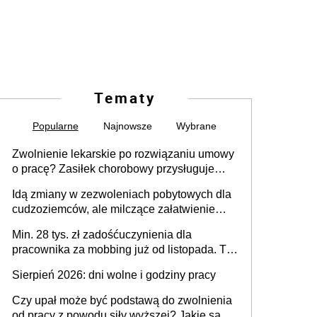
Tematy
Popularne
Najnowsze
Wybrane
Zwolnienie lekarskie po rozwiązaniu umowy
o pracę? Zasiłek chorobowy przysługuje
tylko w przypadku zachorowania w ciągu 14
Idą zmiany w zezwoleniach pobytowych dla
dni od ustania stosunku pracy
cudzoziemców, ale milczące załatwienie
spraw przewidziano tylko dla wybranych
Min. 28 tys. zł zadośćuczynienia dla
pracownika za mobbing już od listopada. To
także nieuzasadniona krytyka i izolowanie z
Sierpień 2026: dni wolne i godziny pracy
zespołu
Czy upał może być podstawą do zwolnienia
od pracy z powodu siły wyższej? Jakie są