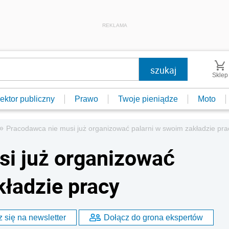
REKLAMA
Sklep
ektor publiczny
Prawo
Twoje pieniądze
Moto
»
Pracodawca nie musi już organizować palarni w swoim zakładzie pra
si już organizować
kładzie pracy
 się na newsletter
Dołącz do grona ekspertów