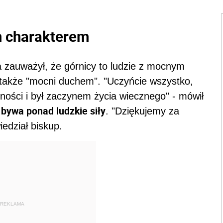
m charakterem
a zauważył, że górnicy to ludzie z mocnym
 także "mocni duchem". "Uczyńcie wszystko,
ności i był zaczynem życia wiecznego" - mówił
 bywa ponad ludzkie siły
. "Dziękujemy za
edział biskup.
REKLAMA