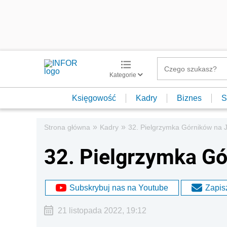
Kategorie
Księgowość
Kadry
Biznes
S
»
»
Strona główna
Kadry
32. Pielgrzymka Górników na 
32. Pielgrzymka Gó
Subskrybuj nas na Youtube
Zapisz
21 listopada 2022, 19:12