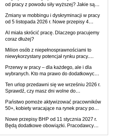
od pracy z powodu siły wyższej? Jakie są
obowiązki pracodawcy
Zmiany w mobbingu i dyskryminacji w pracy
od 5 listopada 2026 r. Nowe przepisy 4
sierpnia zostały ogłoszone w Dzienniku
AI miała skrócić pracę. Dlaczego pracujemy
Ustaw
coraz dłużej?
Milion osób z niepełnosprawnościami to
niewykorzystany potencjał rynku pracy.
Problemem nie jest brak kandydatów,
Przerwy w pracy – dla każdego, ale i dla
dofinansowań czy refundacji, ale bariery po
wybranych. Kto ma prawo do dodatkowych
stronie systemu i świadomości
15 minut?
pracodawców [WYWIAD]
Ten urlop przedawni się we wrześniu 2026 r.
Sprawdź, czy masz dni wolne do
wykorzystania
Państwo pomoże aktywizować pracowników
50+, kobiety wracające na rynek pracy po
urodzeniu dzieci, osoby przewlekle chore i
Nowe przepisy BHP od 11 stycznia 2027 r.
osoby neuroatypowe. Powstanie Fundusz
Będą dodatkowe obowiązki. Pracodawcy
na rzecz Inkluzywności w Zatrudnianiu?
dostają czas na przygotowanie się do zmian