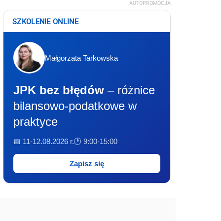
AUTOPROMOCJA
SZKOLENIE ONLINE
Małgorzata Tarkowska
JPK bez błędów
– różnice
bilansowo-podatkowe w
praktyce
📅 11-12.08.2026 r.
🕐 9:00-15:00
Zapisz się