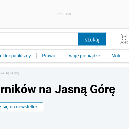
REKLAMA
Sklep
ektor publiczny
Prawo
Twoje pieniądze
Moto
Jasną Górę
rników na Jasną Górę
 się na newsletter