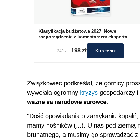
Klasyfikacja budżetowa 2027. Nowe
rozporządzenie z komentarzem eksperta
198 zł
Kup teraz
249 zł
Związkowiec podkreślał, że górnicy prosz
wywołała ogromny
kryzys
gospodarczy i
ważne są narodowe surowce
.
"Dość opowiadania o zamykaniu kopalń, 
mamy nośników (...). U nas pod ziemią
brunatnego, a musimy go sprowadzać z Ko