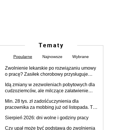
Tematy
Popularne
Najnowsze
Wybrane
Zwolnienie lekarskie po rozwiązaniu umowy
o pracę? Zasiłek chorobowy przysługuje
tylko w przypadku zachorowania w ciągu 14
Idą zmiany w zezwoleniach pobytowych dla
dni od ustania stosunku pracy
cudzoziemców, ale milczące załatwienie
spraw przewidziano tylko dla wybranych
Min. 28 tys. zł zadośćuczynienia dla
pracownika za mobbing już od listopada. To
także nieuzasadniona krytyka i izolowanie z
Sierpień 2026: dni wolne i godziny pracy
zespołu
Czy upał może być podstawą do zwolnienia