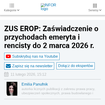
Kategorie
Serwisy
ZUS EROP: Zaświadczenie o
przychodach emeryta i
rencisty do 2 marca 2026 r.
Subskrybuj nas na Youtube
Dołącz do ekspertów
Zapisz się na newsletter
11 lutego 2026, 15:12
Emilia Panufnik
autorka licznych publikacji z zakresu prawa pracy,
ubezpieczeń społecznych, prawa budowlanego i
nieruchomości