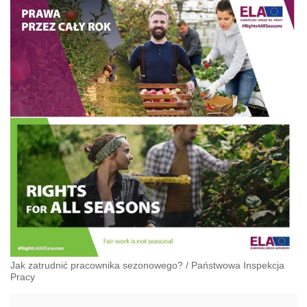
administracyjnoprawnych aspektach związanych z
pracą i pomocą socjalną.
Jak zatrudnić pracownika sezonowego?
/
Państwowa Inspekcja
Pracy