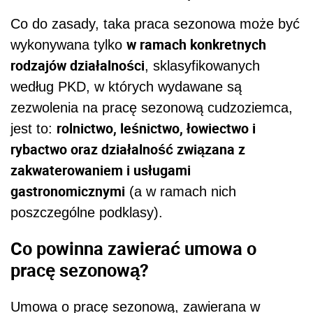
Co do zasady, taka praca sezonowa może być
w ramach konkretnych
wykonywana tylko
rodzajów działalności
, sklasyfikowanych
według PKD, w których wydawane są
zezwolenia na pracę sezonową cudzoziemca,
r
olnictwo, leśnictwo, łowiectwo i
jest to:
rybactwo
oraz d
ziałalność związana z
zakwaterowaniem i usługami
gastronomicznymi
(a w ramach nich
poszczególne podklasy).
Co
powinna zawierać
umow
a
o
pracę sezonową?
Umowa o pracę sezonową, zawierana w