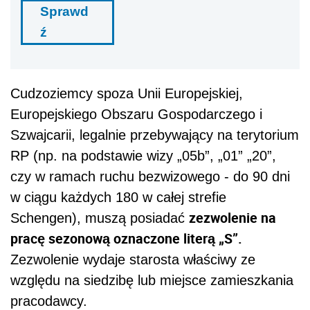
Sprawd
ź
C
udzozie
mcy
spoza Unii Europejskiej,
Europejskiego Obszaru Gospodarczego i
Szwajcarii,
legalnie przebywający na terytorium
RP
(np. na podstawie wizy
„05b”,
„01” „20”,
czy w ramach ruchu bezwizowego -
do 90 dni
w ciągu każdych 180 w całej strefie
zezwolenie na
Schengen)
,
muszą
posiadać
pracę sezonową oznaczone literą „S”
.
Zezwolenie wydaje
s
tarosta właściwy ze
względu na siedzibę lub miejsce zamieszkania
pracodawcy.