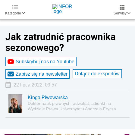
Kategorie
Serwisy
Jak zatrudnić pracownika
sezonowego?
Subskrybuj nas na Youtube
Dołącz do ekspertów
Zapisz się na newsletter
22 lipca 2022, 09:57
Kinga Piwowarska
Doktor nauk prawnych, adwokat, adiunkt na
Wydziale Prawa Uniwersytetu Andrzeja Frycza
Modrzewskiego w Krakowie oraz Rzecznik
Akademicki ds. równego traktowania i
przeciwdziałania dyskryminacji. Specjalizuje się w
prawie pracy, zabezpieczeniu społecznym oraz