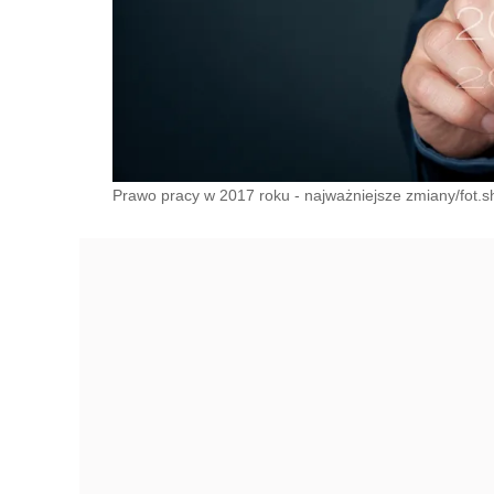
Prawo pracy w 2017 roku - najważniejsze zmiany/fot.s