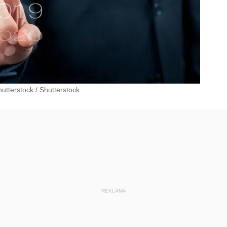
hutterstock
/
Shutterstock