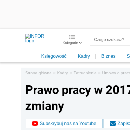
Kategorie
Księgowość
Kadry
Biznes
S
»
»
»
Strona główna
Kadry
Zatrudnienie
Umowa o prac
Prawo pracy w 2017
zmiany
Subskrybuj nas na Youtube
Zapisz