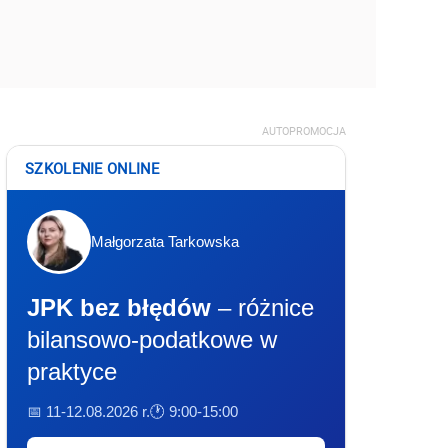
AUTOPROMOCJA
SZKOLENIE ONLINE
Małgorzata Tarkowska
JPK bez błędów
– różnice
bilansowo-podatkowe w
praktyce
📅 11-12.08.2026 r.
🕐 9:00-15:00