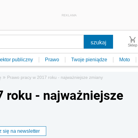
REKLAMA
Sklep
ektor publiczny
Prawo
Twoje pieniądze
Moto
»
ę
Prawo pracy w 2017 roku - najważniejsze zmiany
 roku - najważniejsze
 się na newsletter