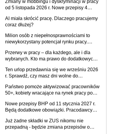
Zmiany w mobbingu i dyskryminacji w pracy
od 5 listopada 2026 r. Nowe przepisy 4
sierpnia zostały ogłoszone w Dzienniku
AI miała skrócić pracę. Dlaczego pracujemy
Ustaw
coraz dłużej?
Milion osób z niepełnosprawnościami to
niewykorzystany potencjał rynku pracy.
Problemem nie jest brak kandydatów,
Przerwy w pracy – dla każdego, ale i dla
dofinansowań czy refundacji, ale bariery po
wybranych. Kto ma prawo do dodatkowych
stronie systemu i świadomości
15 minut?
pracodawców [WYWIAD]
Ten urlop przedawnia się we wrześniu 2026
r. Sprawdź, czy masz dni wolne do
wykorzystania
Państwo pomoże aktywizować pracowników
50+, kobiety wracające na rynek pracy po
urodzeniu dzieci, osoby przewlekle chore i
Nowe przepisy BHP od 11 stycznia 2027 r.
osoby neuroatypowe. Powstanie Fundusz
Będą dodatkowe obowiązki. Pracodawcy
na rzecz Inkluzywności w Zatrudnianiu?
dostają czas na przygotowanie się do zmian
Już żadne składki w ZUS nikomu nie
przepadną - będzie zmiana przepisów o
przedawnieniu i niepodleganiu