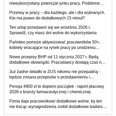
niewykorzystany potencjał rynku pracy. Problemem
nie jest brak kandydatów, dofinansowań czy
Przerwy w pracy – dla każdego, ale i dla wybranych.
refundacji, ale bariery po stronie systemu i
Kto ma prawo do dodatkowych 15 minut?
świadomości pracodawców [WYWIAD]
Ten urlop przedawni się we wrześniu 2026 r.
Sprawdź, czy masz dni wolne do wykorzystania
Państwo pomoże aktywizować pracowników 50+,
kobiety wracające na rynek pracy po urodzeniu
dzieci, osoby przewlekle chore i osoby
Nowe przepisy BHP od 11 stycznia 2027 r. Będą
neuroatypowe. Powstanie Fundusz na rzecz
dodatkowe obowiązki. Pracodawcy dostają czas na
Inkluzywności w Zatrudnianiu?
przygotowanie się do zmian
Już żadne składki w ZUS nikomu nie przepadną -
będzie zmiana przepisów o przedawnieniu i
niepodleganiu ubezpieczeniom społecznym
Pensja 4900 zł to dopiero początek - raport płacowy
2026 o branży farmaceutycznej i chemicznej
Firma daje pracownikowi dodatkowe wolne, by ten
nie tracąc wynagrodzenia zrobił dodatkowe badania.
Ten benefit się sprawdza