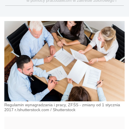
w pomocy pracodawcom w zakresie zbiorowego i
indywidualnego prawa pracy oraz świadczeń
pracowniczych
Regulamin wynagradzania i pracy, ZFŚS - zmiany od 1 stycznia
2017 r./shutterstock.com
/
Shutterstock