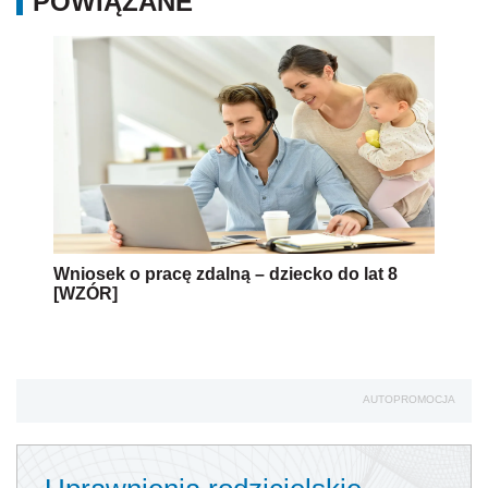
POWIĄZANE
Wniosek o pracę zdalną – dziecko do lat 8
[WZÓR]
AUTOPROMOCJA