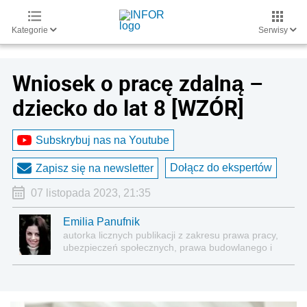
Kategorie
Serwisy
Wniosek o pracę zdalną –
dziecko do lat 8 [WZÓR]
Subskrybuj nas na Youtube
Dołącz do ekspertów
Zapisz się na newsletter
07 listopada 2023, 21:35
Emilia Panufnik
autorka licznych publikacji z zakresu prawa pracy,
ubezpieczeń społecznych, prawa budowlanego i
nieruchomości