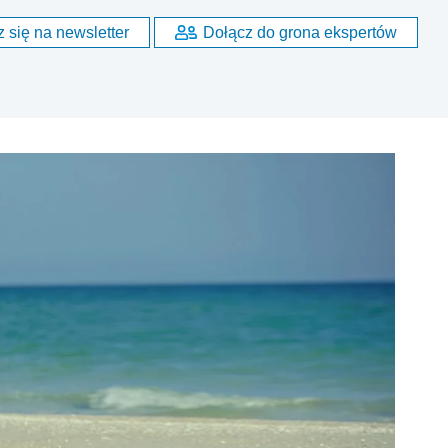
 się na newsletter
Dołącz do grona ekspertów