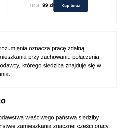
99 zł
Kup teraz
119 zł
rozumienia oznacza pracę zdalną
mieszkania przy zachowaniu połączenia
dawcy, którego siedziba znajduje się w
nia.
go
wodawstwa właściwego państwa siedziby
twie zamieszkania znacznej części pracy.