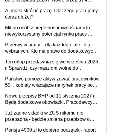
sierpnia zostały ogłoszone w Dzienniku
AI miała skrócić pracę. Dlaczego pracujemy
Ustaw
coraz dłużej?
Milion osób z niepełnosprawnościami to
niewykorzystany potencjał rynku pracy.
Problemem nie jest brak kandydatów,
Przerwy w pracy – dla każdego, ale i dla
dofinansowań czy refundacji, ale bariery po
wybranych. Kto ma prawo do dodatkowych
stronie systemu i świadomości
15 minut?
pracodawców [WYWIAD]
Ten urlop przedawnia się we wrześniu 2026
r. Sprawdź, czy masz dni wolne do
wykorzystania
Państwo pomoże aktywizować pracowników
50+, kobiety wracające na rynek pracy po
urodzeniu dzieci, osoby przewlekle chore i
Nowe przepisy BHP od 11 stycznia 2027 r.
osoby neuroatypowe. Powstanie Fundusz
Będą dodatkowe obowiązki. Pracodawcy
na rzecz Inkluzywności w Zatrudnianiu?
dostają czas na przygotowanie się do zmian
Już żadne składki w ZUS nikomu nie
przepadną - będzie zmiana przepisów o
przedawnieniu i niepodleganiu
Pensja 4900 zł to dopiero początek - raport
ubezpieczeniom społecznym