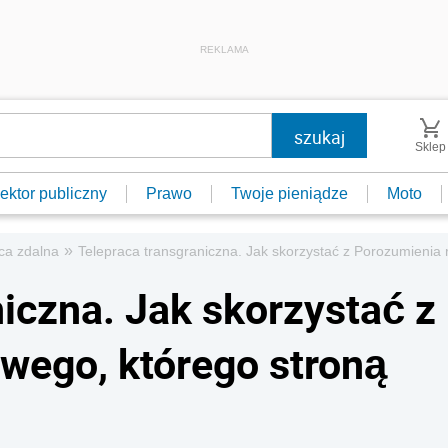
REKLAMA
Sklep
ektor publiczny
Prawo
Twoje pieniądze
Moto
»
aca zdalna
Telepraca transgraniczna. Jak skorzystać z Porozumienia
iczna. Jak skorzystać z
wego, którego stroną