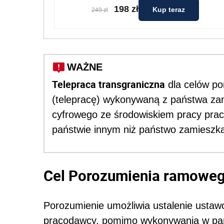
198 zł
Kup teraz
249 zł
WAŻNE
Telepraca transgraniczna
dla celów po
(telepracę) wykonywaną z państwa za
cyfrowego ze środowiskiem pracy praco
państwie innym niż państwo zamieszka
Cel Porozumienia ramowe
Porozumienie umożliwia ustalenie usta
pracodawcy, pomimo wykonywania w pańs