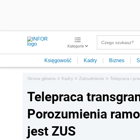
Kategorie
Księgowość
Kadry
Biznes
S
»
»
»
Strona główna
Kadry
Zatrudnienie
Telepraca i pr
Telepraca transgran
Porozumienia ramo
jest ZUS