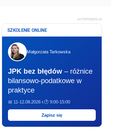
AUTOPROMOCJA
SZKOLENIE ONLINE
Małgorzata Tarkowska
JPK bez błędów
– różnice
bilansowo-podatkowe w
praktyce
📅 11-12.08.2026 r.
🕐 9:00-15:00
Zapisz się