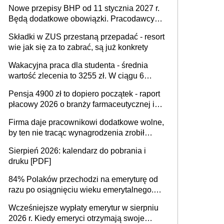
urodzeniu dzieci, osoby przewlekle chore i
Nowe przepisy BHP od 11 stycznia 2027 r.
osoby neuroatypowe. Powstanie Fundusz
Będą dodatkowe obowiązki. Pracodawcy
na rzecz Inkluzywności w Zatrudnianiu?
dostają czas na przygotowanie się do zmian
Składki w ZUS przestaną przepadać - resort
wie jak się za to zabrać, są już konkrety
Wakacyjna praca dla studenta - średnia
wartość zlecenia to 3255 zł. W ciągu 6
miesięcy aktywny freelancer-student zarabia
Pensja 4900 zł to dopiero początek - raport
ponad 10,7 tys. zł
płacowy 2026 o branży farmaceutycznej i
chemicznej
Firma daje pracownikowi dodatkowe wolne,
by ten nie tracąc wynagrodzenia zrobił
dodatkowe badania. Ten benefit się
Sierpień 2026: kalendarz do pobrania i
sprawdza
druku [PDF]
84% Polaków przechodzi na emeryturę od
razu po osiągnięciu wieku emerytalnego.
Natomiast pokolenie X musi pracować
Wcześniejsze wypłaty emerytur w sierpniu
dłużej, ale czy jest w stanie? Pracownicy
2026 r. Kiedy emeryci otrzymają swoje
45+ to siła napędowa gospodarki