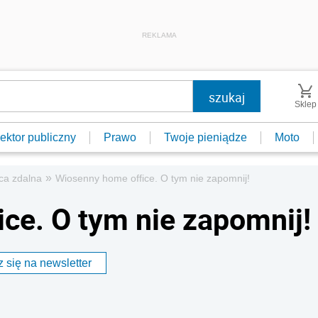
REKLAMA
Sklep
ektor publiczny
Prawo
Twoje pieniądze
Moto
»
aca zdalna
Wiosenny home office. O tym nie zapomnij!
ce. O tym nie zapomnij!
 się na newsletter