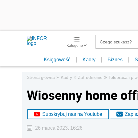
Kategorie
Księgowość
Kadry
Biznes
S
»
»
»
Strona główna
Kadry
Zatrudnienie
Telepraca i pr
Wiosenny home offi
Subskrybuj nas na Youtube
Zapisz
26 marca 2023, 16:26