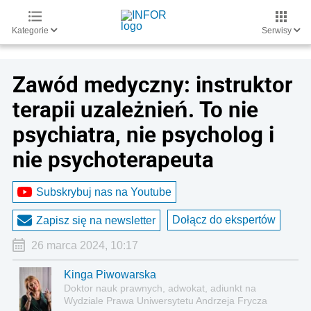
Kategorie
Serwisy
Zawód medyczny: instruktor
terapii uzależnień. To nie
psychiatra, nie psycholog i
nie psychoterapeuta
Subskrybuj nas na Youtube
Dołącz do ekspertów
Zapisz się na newsletter
26 marca 2024, 10:17
Kinga Piwowarska
Doktor nauk prawnych, adwokat, adiunkt na
Wydziale Prawa Uniwersytetu Andrzeja Frycza