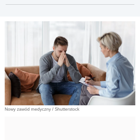
Modrzewskiego w Krakowie oraz Rzecznik
Akademicki ds. równego traktowania i
przeciwdziałania dyskryminacji. Specjalizuje się w
prawie pracy, zabezpieczeniu społecznym oraz
administracyjnoprawnych aspektach związanych z
pracą i pomocą socjalną.
Nowy zawód medyczny
/
Shutterstock