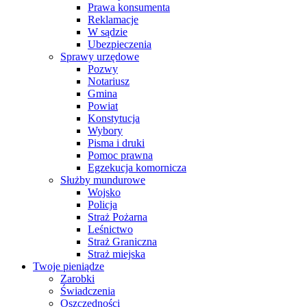
Prawa konsumenta
Reklamacje
W sądzie
Ubezpieczenia
Sprawy urzędowe
Pozwy
Notariusz
Gmina
Powiat
Konstytucja
Wybory
Pisma i druki
Pomoc prawna
Egzekucja komornicza
Służby mundurowe
Wojsko
Policja
Straż Pożarna
Leśnictwo
Straż Graniczna
Straż miejska
Twoje pieniądze
Zarobki
Świadczenia
Oszczędności