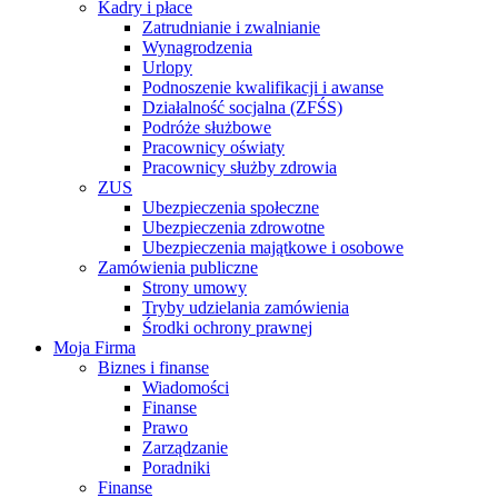
Kadry i płace
Zatrudnianie i zwalnianie
Wynagrodzenia
Urlopy
Podnoszenie kwalifikacji i awanse
Działalność socjalna (ZFŚS)
Podróże służbowe
Pracownicy oświaty
Pracownicy służby zdrowia
ZUS
Ubezpieczenia społeczne
Ubezpieczenia zdrowotne
Ubezpieczenia majątkowe i osobowe
Zamówienia publiczne
Strony umowy
Tryby udzielania zamówienia
Środki ochrony prawnej
Moja Firma
Biznes i finanse
Wiadomości
Finanse
Prawo
Zarządzanie
Poradniki
Finanse