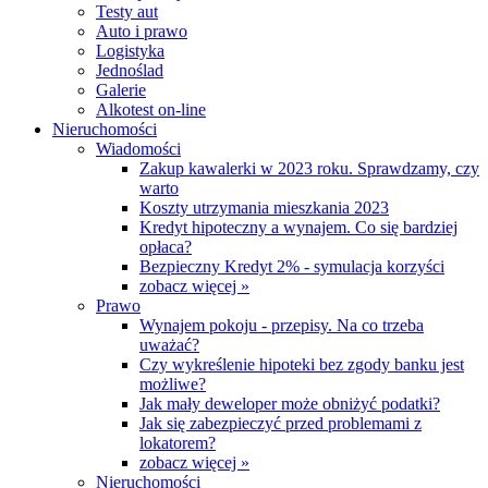
Testy aut
Auto i prawo
Logistyka
Jednoślad
Galerie
Alkotest on-line
Nieruchomości
Wiadomości
Zakup kawalerki w 2023 roku. Sprawdzamy, czy
warto
Koszty utrzymania mieszkania 2023
Kredyt hipoteczny a wynajem. Co się bardziej
opłaca?
Bezpieczny Kredyt 2% - symulacja korzyści
zobacz więcej »
Prawo
Wynajem pokoju - przepisy. Na co trzeba
uważać?
Czy wykreślenie hipoteki bez zgody banku jest
możliwe?
Jak mały deweloper może obniżyć podatki?
Jak się zabezpieczyć przed problemami z
lokatorem?
zobacz więcej »
Nieruchomości