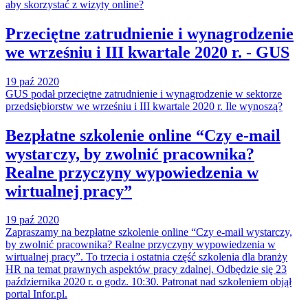
aby skorzystać z wizyty online?
Przeciętne zatrudnienie i wynagrodzenie
we wrześniu i III kwartale 2020 r. - GUS
19 paź 2020
GUS podał przeciętne zatrudnienie i wynagrodzenie w sektorze
przedsiębiorstw we wrześniu i III kwartale 2020 r. Ile wynoszą?
Bezpłatne szkolenie online “Czy e-mail
wystarczy, by zwolnić pracownika?
Realne przyczyny wypowiedzenia w
wirtualnej pracy”
19 paź 2020
Zapraszamy na bezpłatne szkolenie online “Czy e-mail wystarczy,
by zwolnić pracownika? Realne przyczyny wypowiedzenia w
wirtualnej pracy”. To trzecia i ostatnia część szkolenia dla branży
HR na temat prawnych aspektów pracy zdalnej. Odbędzie się 23
października 2020 r. o godz. 10:30. Patronat nad szkoleniem objął
portal Infor.pl.