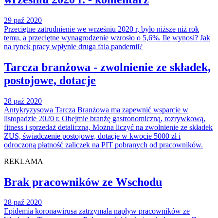
29 paź 2020
Przeciętne zatrudnienie we wrześniu 2020 r, było niższe niż rok
temu, a przeciętne wynagrodzenie wzrosło o 5,6%. Ile wynosi? Jak
na rynek pracy wpłynie druga fala pandemii?
Tarcza branżowa - zwolnienie ze składek,
postojowe, dotacje
28 paź 2020
Antykryzysowa Tarcza Branżowa ma zapewnić wsparcie w
listopadzie 2020 r. Obejmie branżę gastronomiczną, rozrywkową,
fitness i sprzedaż detaliczną. Można liczyć na zwolnienie ze składek
ZUS, świadczenie postojowe, dotacje w kwocie 5000 zł i
odroczoną płatność zaliczek na PIT pobranych od pracowników.
REKLAMA
Brak pracowników ze Wschodu
28 paź 2020
Epidemia koronawirusa zatrzymała napływ pracowników ze