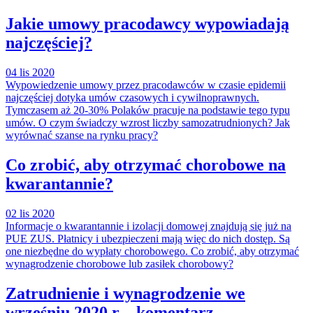
Jakie umowy pracodawcy wypowiadają
najczęściej?
04 lis 2020
Wypowiedzenie umowy przez pracodawców w czasie epidemii
najczęściej dotyka umów czasowych i cywilnoprawnych.
Tymczasem aż 20-30% Polaków pracuje na podstawie tego typu
umów. O czym świadczy wzrost liczby samozatrudnionych? Jak
wyrównać szanse na rynku pracy?
Co zrobić, aby otrzymać chorobowe na
kwarantannie?
02 lis 2020
Informacje o kwarantannie i izolacji domowej znajdują się już na
PUE ZUS. Płatnicy i ubezpieczeni mają więc do nich dostęp. Są
one niezbędne do wypłaty chorobowego. Co zrobić, aby otrzymać
wynagrodzenie chorobowe lub zasiłek chorobowy?
Zatrudnienie i wynagrodzenie we
wrześniu 2020 r. - komentarz