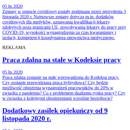
05 lis 2020
Zmiany w ustawie covidowej zostały podpisane przez prezydenta 3
listopada 2020 r. Najnowsze zmiany dotyczą m.in. dodatków
covidowych dla medyków, uznawania kwalifikacji lekarzy
zdobytych poza granicami UE, powoływania lekarzy do pracy przy
COVID-19, wysokości wynagrodzenia za czas kwarantanny i
izolacji, kompetencji koordynatora ratownictwa medycznego.
REKLAMA
Praca zdalna na stałe w Kodeksie pracy
05 lis 2020
Praca zdalna zostanie na stałe wprowadzona do Kodeksu pracy.
Czy zostanie przewidziana praca hybrydowa? Czy będzie
możliwość obniżenia wynagrodzeń pracowników do 20% w
związku z pandemią? Co z problemem dualizmu rynku pracy? Czy
w związku z kolejnymi obostrzeniami wzrośnie bezrobocie?
Dodatkowy zasiłek opiekuńczy od 9
listopada 2020 r.