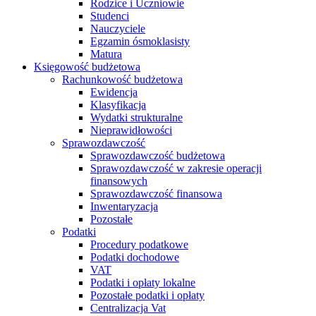
Rodzice i Uczniowie
Studenci
Nauczyciele
Egzamin ósmoklasisty
Matura
Księgowość budżetowa
Rachunkowość budżetowa
Ewidencja
Klasyfikacja
Wydatki strukturalne
Nieprawidłowości
Sprawozdawczość
Sprawozdawczość budżetowa
Sprawozdawczość w zakresie operacji
finansowych
Sprawozdawczość finansowa
Inwentaryzacja
Pozostałe
Podatki
Procedury podatkowe
Podatki dochodowe
VAT
Podatki i opłaty lokalne
Pozostałe podatki i opłaty
Centralizacja Vat