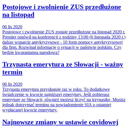
Postojowe i zwolnienie ZUS przedłużone
na listopad
06 lis 2020
Postojowe i zwolnienie ZUS zostaje przedłużone na listopad 2020 r.
Premier omówił na konferencji z godziny 13:00 (6 listopada 2020 r.)
dalsze wsparcie antykryzysowe - 10 form pomocy antykryzysowej
dla firm. Rozwinął informację o sytuacji w państwie polskim. Czy
będzie kwarantanna narodowa?
Trzynasta emerytura ze Słowacji - ważny
termin
06 lis 2020
Trzynasta emerytura przysługuje raz w roku. To dodatkowe
świadczenie w kwocie najniższej emerytury. Jeśli pobierasz
emeryturę ze Słowacji, również możesz liczyć na trzynastkę. Musisz
jednak dotrzymać terminu na powiadomienie SIA o ostatniej
wypłacanej kwocie emerytury.
Najnowsze zmiany w ustawie covidowej