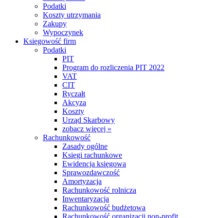
Podatki
Koszty utrzymania
Zakupy
Wypoczynek
Księgowość firm
Podatki
PIT
Program do rozliczenia PIT 2022
VAT
CIT
Ryczałt
Akcyza
Koszty
Urząd Skarbowy
zobacz więcej »
Rachunkowość
Zasady ogólne
Księgi rachunkowe
Ewidencja księgowa
Sprawozdawczość
Amortyzacja
Rachunkowość rolnicza
Inwentaryzacja
Rachunkowość budżetowa
Rachunkowość organizacji non-profit