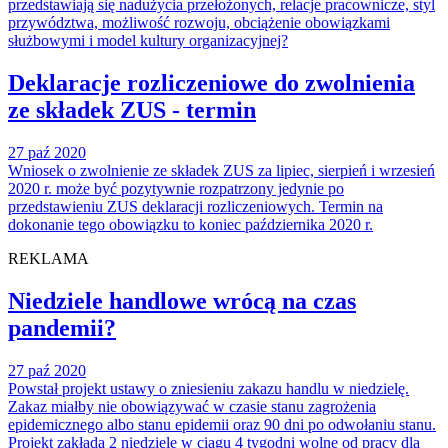
przedstawiają się nadużycia przełożonych, relacje pracownicze, styl
przywództwa, możliwość rozwoju, obciążenie obowiązkami
służbowymi i model kultury organizacyjnej?
Deklaracje rozliczeniowe do zwolnienia
ze składek ZUS - termin
27 paź 2020
Wniosek o zwolnienie ze składek ZUS za lipiec, sierpień i wrzesień
2020 r. może być pozytywnie rozpatrzony jedynie po
przedstawieniu ZUS deklaracji rozliczeniowych. Termin na
dokonanie tego obowiązku to koniec października 2020 r.
REKLAMA
Niedziele handlowe wrócą na czas
pandemii?
27 paź 2020
Powstał projekt ustawy o zniesieniu zakazu handlu w niedzielę.
Zakaz miałby nie obowiązywać w czasie stanu zagrożenia
epidemicznego albo stanu epidemii oraz 90 dni po odwołaniu stanu.
Projekt zakłada 2 niedziele w ciągu 4 tygodni wolne od pracy dla