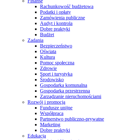
Finanse
Rachunkowość budżetowa
Podatki i opłaty
Zamówienia publiczne
Audyt i kontrola
Dobre praktyki
Budżet
Zadania
Bezpieczeństwo
Oświata
Kultura
Pomoc społeczna
Zdrowie
Sport i turystyka
Środowisko
Gospodarka komunalna
Gospodarka przestrzenna
Zarządzanie nieruchomościami
Rozwój i promocja
Fundusze unijne
Współpraca
Partnerstwo publiczno-prywatne
Marketing
Dobre praktyki
Edukacja