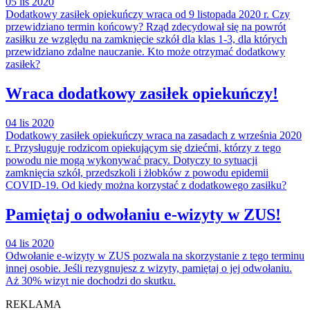
05 lis 2020
Dodatkowy zasiłek opiekuńczy wraca od 9 listopada 2020 r. Czy
przewidziano termin końcowy? Rząd zdecydował się na powrót
zasiłku ze względu na zamknięcie szkół dla klas 1-3, dla których
przewidziano zdalne nauczanie. Kto może otrzymać dodatkowy
zasiłek?
Wraca dodatkowy zasiłek opiekuńczy!
04 lis 2020
Dodatkowy zasiłek opiekuńczy wraca na zasadach z września 2020
r. Przysługuje rodzicom opiekującym się dziećmi, którzy z tego
powodu nie mogą wykonywać pracy. Dotyczy to sytuacji
zamknięcia szkół, przedszkoli i żłobków z powodu epidemii
COVID-19. Od kiedy można korzystać z dodatkowego zasiłku?
Pamiętaj o odwołaniu e-wizyty w ZUS!
04 lis 2020
Odwołanie e-wizyty w ZUS pozwala na skorzystanie z tego terminu
innej osobie. Jeśli rezygnujesz z wizyty, pamiętaj o jej odwołaniu.
Aż 30% wizyt nie dochodzi do skutku.
REKLAMA