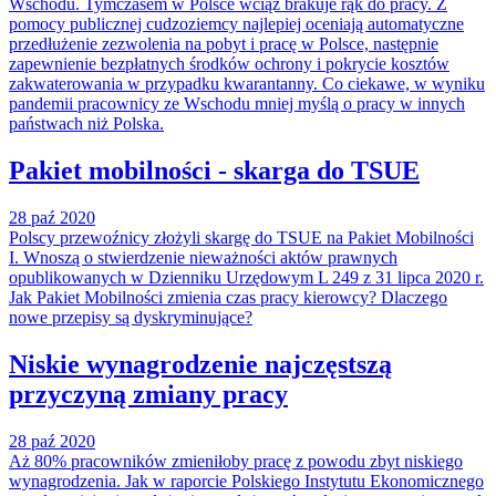
Wschodu. Tymczasem w Polsce wciąż brakuje rąk do pracy. Z
pomocy publicznej cudzoziemcy najlepiej oceniają automatyczne
przedłużenie zezwolenia na pobyt i pracę w Polsce, następnie
zapewnienie bezpłatnych środków ochrony i pokrycie kosztów
zakwaterowania w przypadku kwarantanny. Co ciekawe, w wyniku
pandemii pracownicy ze Wschodu mniej myślą o pracy w innych
państwach niż Polska.
Pakiet mobilności - skarga do TSUE
28 paź 2020
Polscy przewoźnicy złożyli skargę do TSUE na Pakiet Mobilności
I. Wnoszą o stwierdzenie nieważności aktów prawnych
opublikowanych w Dzienniku Urzędowym L 249 z 31 lipca 2020 r.
Jak Pakiet Mobilności zmienia czas pracy kierowcy? Dlaczego
nowe przepisy są dyskryminujące?
Niskie wynagrodzenie najczęstszą
przyczyną zmiany pracy
28 paź 2020
Aż 80% pracowników zmieniłoby pracę z powodu zbyt niskiego
wynagrodzenia. Jak w raporcie Polskiego Instytutu Ekonomicznego