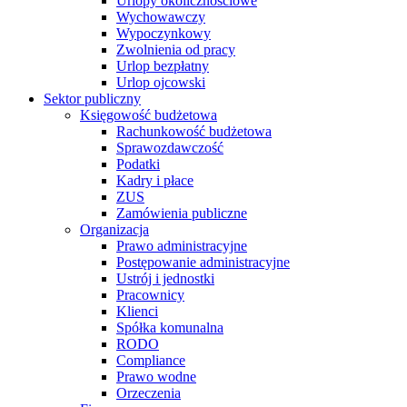
Urlopy okolicznościowe
Wychowawczy
Wypoczynkowy
Zwolnienia od pracy
Urlop bezpłatny
Urlop ojcowski
Sektor publiczny
Księgowość budżetowa
Rachunkowość budżetowa
Sprawozdawczość
Podatki
Kadry i płace
ZUS
Zamówienia publiczne
Organizacja
Prawo administracyjne
Postępowanie administracyjne
Ustrój i jednostki
Pracownicy
Klienci
Spółka komunalna
RODO
Compliance
Prawo wodne
Orzeczenia