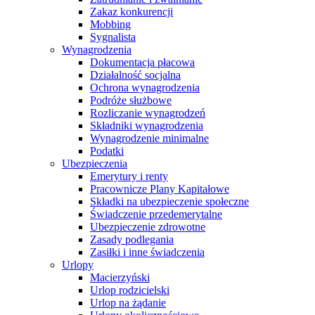
Zakaz konkurencji
Mobbing
Sygnalista
Wynagrodzenia
Dokumentacja płacowa
Działalność socjalna
Ochrona wynagrodzenia
Podróże służbowe
Rozliczanie wynagrodzeń
Składniki wynagrodzenia
Wynagrodzenie minimalne
Podatki
Ubezpieczenia
Emerytury i renty
Pracownicze Plany Kapitałowe
Składki na ubezpieczenie społeczne
Świadczenie przedemerytalne
Ubezpieczenie zdrowotne
Zasady podlegania
Zasiłki i inne świadczenia
Urlopy
Macierzyński
Urlop rodzicielski
Urlop na żądanie