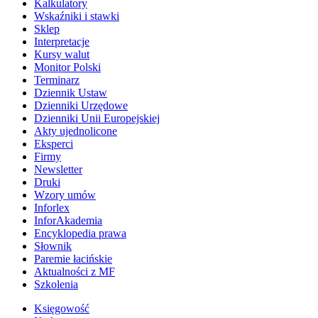
Kalkulatory
Wskaźniki i stawki
Sklep
Interpretacje
Kursy walut
Monitor Polski
Terminarz
Dziennik Ustaw
Dzienniki Urzędowe
Dzienniki Unii Europejskiej
Akty ujednolicone
Eksperci
Firmy
Newsletter
Druki
Wzory umów
Inforlex
InforAkademia
Encyklopedia prawa
Słownik
Paremie łacińskie
Aktualności z MF
Szkolenia
Księgowość