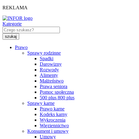
REKLAMA
Kategorie
Prawo
Sprawy rodzinne
Spadki
Darowizny
Rozwody
Alimenty
Małżeństwo
Prawa seniora
Pomoc społeczna
500 plus 800 plus
Sprawy karne
Prawo karne
Kodeks karny
Wykroczenia
Więziennictwo
Konsument i umowy
Umowy