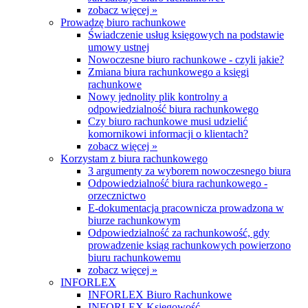
zobacz więcej »
Prowadzę biuro rachunkowe
Świadczenie usług księgowych na podstawie
umowy ustnej
Nowoczesne biuro rachunkowe - czyli jakie?
Zmiana biura rachunkowego a księgi
rachunkowe
Nowy jednolity plik kontrolny a
odpowiedzialność biura rachunkowego
Czy biuro rachunkowe musi udzielić
komornikowi informacji o klientach?
zobacz więcej »
Korzystam z biura rachunkowego
3 argumenty za wyborem nowoczesnego biura
Odpowiedzialność biura rachunkowego -
orzecznictwo
E-dokumentacja pracownicza prowadzona w
biurze rachunkowym
Odpowiedzialność za rachunkowość, gdy
prowadzenie ksiąg rachunkowych powierzono
biuru rachunkowemu
zobacz więcej »
INFORLEX
INFORLEX Biuro Rachunkowe
INFORLEX Księgowość