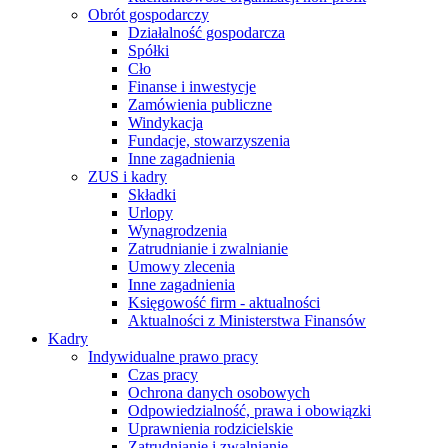
Obrót gospodarczy
Działalność gospodarcza
Spółki
Cło
Finanse i inwestycje
Zamówienia publiczne
Windykacja
Fundacje, stowarzyszenia
Inne zagadnienia
ZUS i kadry
Składki
Urlopy
Wynagrodzenia
Zatrudnianie i zwalnianie
Umowy zlecenia
Inne zagadnienia
Księgowość firm - aktualności
Aktualności z Ministerstwa Finansów
Kadry
Indywidualne prawo pracy
Czas pracy
Ochrona danych osobowych
Odpowiedzialność, prawa i obowiązki
Uprawnienia rodzicielskie
Zatrudnianie i zwalnianie