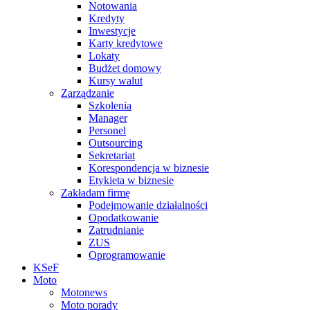
Notowania
Kredyty
Inwestycje
Karty kredytowe
Lokaty
Budżet domowy
Kursy walut
Zarządzanie
Szkolenia
Manager
Personel
Outsourcing
Sekretariat
Korespondencja w biznesie
Etykieta w biznesie
Zakładam firmę
Podejmowanie działalności
Opodatkowanie
Zatrudnianie
ZUS
Oprogramowanie
KSeF
Moto
Motonews
Moto porady