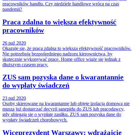
pracowników handlu. Czy niedziele handlowe wrócą na czas
pandemii?
Praca zdalna to większa efektywność
pracowników
26 paź 2020
Okazuje się, że praca zdalna to większa efektywność pracowników.
Nie potrzebują bezpośredniego nadzoru kierownictwa, by
skutecznie wykonywać pracę. Home office wiąże się jednak z
dłuższym czasem pracy.
ZUS sam pozyska dane o kwarantannie
do wypłaty świadczeń
23 paź 2020
Osoby skierowane na kwarantannę lub objęte izolacją domową nie
muszą już dostarczać decyzji sanepidu do ZUS lub pracodawcy,
gdy ubiegają się o wypłatę zasiłku. ZUS sam pozyska dane do
wypłaty świadczeń chorobowych.
Wiceprezydent Warszawy: wdrażajcie