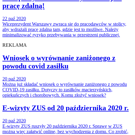
pracę zdalną!
22 paź 2020
Wiceprezydent Warszawy zwraca się do pracodawców w stolicy,
aby wdrażali pracę zdalną tam, gdzie jest to możliwe. Należy
minimalizować ryzyko przebywania w przestrzeni publicznej.
REKLAMA
Wniosek o wyrównanie zaniżonego z
powodu covid zasiłku
20 paź 2020
Można już składać wniosek o wyrównanie zaniżonego z powodu
COVID-19 zasiłku. Dotyczy to zasiłków macierzyńskich,
opiekuńczych i chorobowych. Komu złożyć wniosek?
E-wizyty ZUS od 20 października 2020 r.
20 paź 2020
E-wizyty ZUS ruszyły 20 października 2020 r. Sprawę w ZUS
można więc załatwić online, bez wychodzenia z domu. Co zrobić,