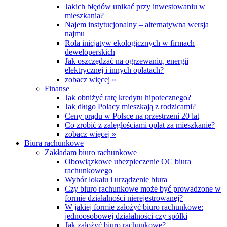
Jakich błędów unikać przy inwestowaniu w
mieszkania?
Najem instytucjonalny – alternatywna wersja
najmu
Rola inicjatyw ekologicznych w firmach
deweloperskich
Jak oszczędzać na ogrzewaniu, energii
elektrycznej i innych opłatach?
zobacz więcej »
Finanse
Jak obniżyć ratę kredytu hipotecznego?
Jak długo Polacy mieszkają z rodzicami?
Ceny prądu w Polsce na przestrzeni 20 lat
Co zrobić z zaległościami opłat za mieszkanie?
zobacz więcej »
Biura rachunkowe
Zakładam biuro rachunkowe
Obowiązkowe ubezpieczenie OC biura
rachunkowego
Wybór lokalu i urządzenie biura
Czy biuro rachunkowe może być prowadzone w
formie działalności nierejestrowanej?
W jakiej formie założyć biuro rachunkowe:
jednoosobowej działalności czy spółki
Jak założyć biuro rachunkowe?