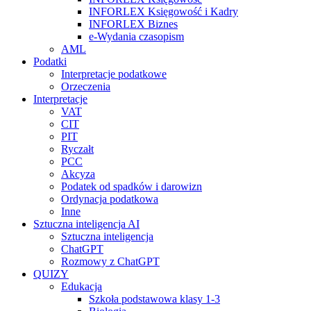
INFORLEX Księgowość i Kadry
INFORLEX Biznes
e-Wydania czasopism
AML
Podatki
Interpretacje podatkowe
Orzeczenia
Interpretacje
VAT
CIT
PIT
Ryczałt
PCC
Akcyza
Podatek od spadków i darowizn
Ordynacja podatkowa
Inne
Sztuczna inteligencja AI
Sztuczna inteligencja
ChatGPT
Rozmowy z ChatGPT
QUIZY
Edukacja
Szkoła podstawowa klasy 1-3