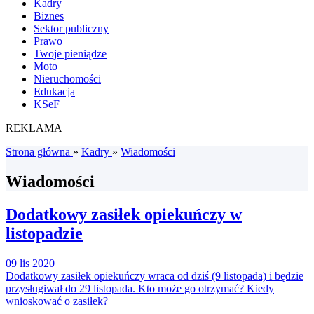
Kadry
Biznes
Sektor publiczny
Prawo
Twoje pieniądze
Moto
Nieruchomości
Edukacja
KSeF
REKLAMA
Strona główna
»
Kadry
»
Wiadomości
Wiadomości
Dodatkowy zasiłek opiekuńczy w
listopadzie
09 lis 2020
Dodatkowy zasiłek opiekuńczy wraca od dziś (9 listopada) i będzie
przysługiwał do 29 listopada. Kto może go otrzymać? Kiedy
wnioskować o zasiłek?