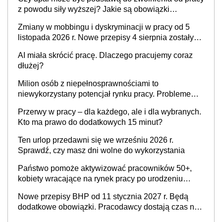
z powodu siły wyższej? Jakie są obowiązki
pracodawcy
Zmiany w mobbingu i dyskryminacji w pracy od 5
listopada 2026 r. Nowe przepisy 4 sierpnia zostały
ogłoszone w Dzienniku Ustaw
AI miała skrócić pracę. Dlaczego pracujemy coraz
dłużej?
Milion osób z niepełnosprawnościami to
niewykorzystany potencjał rynku pracy. Problemem
nie jest brak kandydatów, dofinansowań czy
Przerwy w pracy – dla każdego, ale i dla wybranych.
refundacji, ale bariery po stronie systemu i
Kto ma prawo do dodatkowych 15 minut?
świadomości pracodawców [WYWIAD]
Ten urlop przedawni się we wrześniu 2026 r.
Sprawdź, czy masz dni wolne do wykorzystania
Państwo pomoże aktywizować pracowników 50+,
kobiety wracające na rynek pracy po urodzeniu
dzieci, osoby przewlekle chore i osoby
Nowe przepisy BHP od 11 stycznia 2027 r. Będą
neuroatypowe. Powstanie Fundusz na rzecz
dodatkowe obowiązki. Pracodawcy dostają czas na
Inkluzywności w Zatrudnianiu?
przygotowanie się do zmian