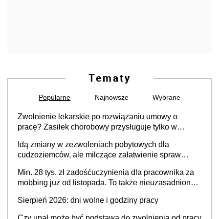
Tematy
Popularne
Najnowsze
Wybrane
Zwolnienie lekarskie po rozwiązaniu umowy o
pracę? Zasiłek chorobowy przysługuje tylko w
przypadku zachorowania w ciągu 14 dni od ustania
Idą zmiany w zezwoleniach pobytowych dla
stosunku pracy
cudzoziemców, ale milczące załatwienie spraw
przewidziano tylko dla wybranych
Min. 28 tys. zł zadośćuczynienia dla pracownika za
mobbing już od listopada. To także nieuzasadniona
krytyka i izolowanie z zespołu
Sierpień 2026: dni wolne i godziny pracy
Czy upał może być podstawą do zwolnienia od pracy