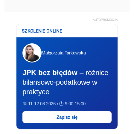
AUTOPROMOCJA
SZKOLENIE ONLINE
Małgorzata Tarkowska
JPK bez błędów
– różnice
bilansowo-podatkowe w
praktyce
📅 11-12.08.2026 r.
🕐 9:00-15:00
Zapisz się