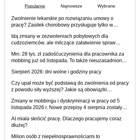
Popularne
Najnowsze
Wybrane
Zwolnienie lekarskie po rozwiązaniu umowy o
pracę? Zasiłek chorobowy przysługuje tylko w
przypadku zachorowania w ciągu 14 dni od ustania
Idą zmiany w zezwoleniach pobytowych dla
stosunku pracy
cudzoziemców, ale milczące załatwienie spraw
przewidziano tylko dla wybranych
Min. 28 tys. zł zadośćuczynienia dla pracownika za
mobbing już od listopada. To także nieuzasadniona
krytyka i izolowanie z zespołu
Sierpień 2026: dni wolne i godziny pracy
Czy upał może być podstawą do zwolnienia od pracy
z powodu siły wyższej? Jakie są obowiązki
pracodawcy
Zmiany w mobbingu i dyskryminacji w pracy od 5
listopada 2026 r. Nowe przepisy 4 sierpnia zostały
ogłoszone w Dzienniku Ustaw
AI miała skrócić pracę. Dlaczego pracujemy coraz
dłużej?
Milion osób z niepełnosprawnościami to