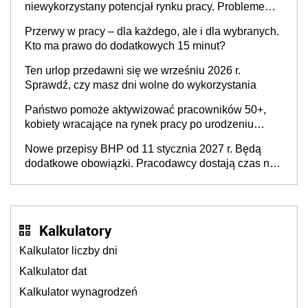
niewykorzystany potencjał rynku pracy. Problemem
nie jest brak kandydatów, dofinansowań czy
Przerwy w pracy – dla każdego, ale i dla wybranych.
refundacji, ale bariery po stronie systemu i
Kto ma prawo do dodatkowych 15 minut?
świadomości pracodawców [WYWIAD]
Ten urlop przedawni się we wrześniu 2026 r.
Sprawdź, czy masz dni wolne do wykorzystania
Państwo pomoże aktywizować pracowników 50+,
kobiety wracające na rynek pracy po urodzeniu
dzieci, osoby przewlekle chore i osoby
Nowe przepisy BHP od 11 stycznia 2027 r. Będą
neuroatypowe. Powstanie Fundusz na rzecz
dodatkowe obowiązki. Pracodawcy dostają czas na
Inkluzywności w Zatrudnianiu?
przygotowanie się do zmian
Kalkulatory
Kalkulator liczby dni
Kalkulator dat
Kalkulator wynagrodzeń