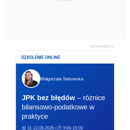
AUTOPROMOCJA
SZKOLENIE ONLINE
Małgorzata Tarkowska
JPK bez błędów
– różnice
bilansowo-podatkowe w
praktyce
📅 11-12.08.2026 r.
🕐 9:00-15:00