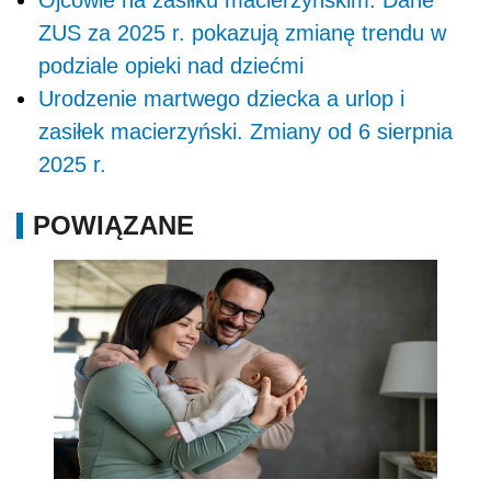
ZUS za 2025 r. pokazują zmianę trendu w
podziale opieki nad dziećmi
Urodzenie martwego dziecka a urlop i
zasiłek macierzyński. Zmiany od 6 sierpnia
2025 r.
POWIĄZANE