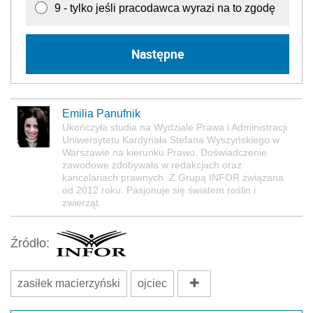
9 - tylko jeśli pracodawca wyrazi na to zgodę
Następne
Emilia Panufnik
Ukończyła studia na Wydziale Prawa i Administracji
Uniwersytetu Kardynała Stefana Wyszyńskiego w
Warszawie na kierunku Prawo. Doświadczenie
zawodowe zdobywała w redakcjach oraz
kancelariach prawnych.
Z
Grupą INFOR związana
od 2012 roku. Pasjonuje się światem roślin i
zwierząt.
Źródło:
zasiłek macierzyński
ojciec