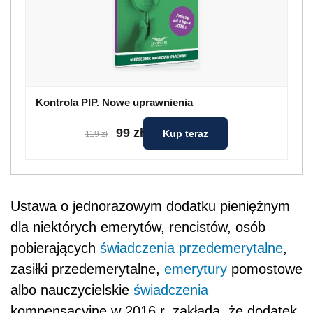
Kontrola PIP. Nowe uprawnienia
99 zł
Kup teraz
119 zł
Ustawa o jednorazowym dodatku pieniężnym
dla niektórych emerytów, rencistów, osób
pobierających
świadczenia przedemerytalne
,
zasiłki przedemerytalne,
emerytury
pomostowe
albo nauczycielskie
świadczenia
kompensacyjne w 2016 r. zakłada, że dodatek