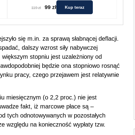
99 zł
Kup teraz
119 zł
zyło się m.in. za sprawą słabnącej deflacji.
spadać, dalszy wzrost siły nabywczej
większym stopniu jest uzależniony od
rawdopodobniej będzie ona stopniowo rosnąć
rynku pracy, czego przejawem jest relatywnie
iu miesięcznym (o 2,2 proc.) nie jest
wadze fakt, iż marcowe płace są –
e od tych odnotowywanych w pozostałych
ze względu na konieczność wypłaty tzw.
.