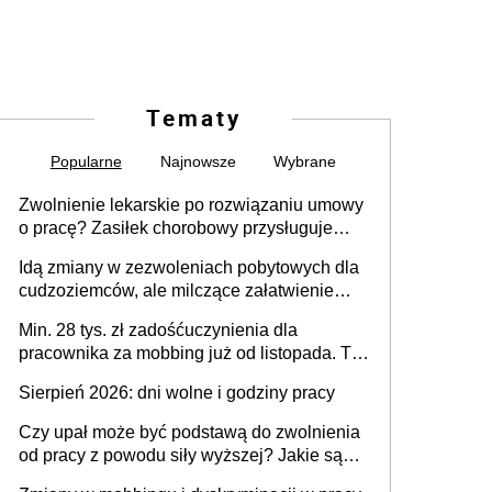
Tematy
Popularne
Najnowsze
Wybrane
Zwolnienie lekarskie po rozwiązaniu umowy
o pracę? Zasiłek chorobowy przysługuje
tylko w przypadku zachorowania w ciągu 14
Idą zmiany w zezwoleniach pobytowych dla
dni od ustania stosunku pracy
cudzoziemców, ale milczące załatwienie
spraw przewidziano tylko dla wybranych
Min. 28 tys. zł zadośćuczynienia dla
pracownika za mobbing już od listopada. To
także nieuzasadniona krytyka i izolowanie z
Sierpień 2026: dni wolne i godziny pracy
zespołu
Czy upał może być podstawą do zwolnienia
od pracy z powodu siły wyższej? Jakie są
obowiązki pracodawcy