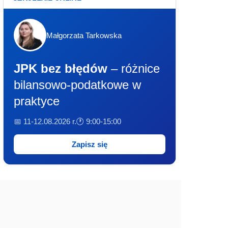
Małgorzata Tarkowska
JPK bez błędów
– różnice
bilansowo-podatkowe w
praktyce
📅 11-12.08.2026 r.
🕐 9:00-15:00
Zapisz się