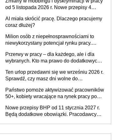
Zmiany w mobbingu i dyskryminacji w pracy
od 5 listopada 2026 r. Nowe przepisy 4
sierpnia zostały ogłoszone w Dzienniku
AI miała skrócić pracę. Dlaczego pracujemy
Ustaw
coraz dłużej?
Milion osób z niepełnosprawnościami to
niewykorzystany potencjał rynku pracy.
Problemem nie jest brak kandydatów,
Przerwy w pracy – dla każdego, ale i dla
dofinansowań czy refundacji, ale bariery po
wybranych. Kto ma prawo do dodatkowych
stronie systemu i świadomości
15 minut?
pracodawców [WYWIAD]
Ten urlop przedawni się we wrześniu 2026 r.
Sprawdź, czy masz dni wolne do
wykorzystania
Państwo pomoże aktywizować pracowników
50+, kobiety wracające na rynek pracy po
urodzeniu dzieci, osoby przewlekle chore i
Nowe przepisy BHP od 11 stycznia 2027 r.
osoby neuroatypowe. Powstanie Fundusz
Będą dodatkowe obowiązki. Pracodawcy
na rzecz Inkluzywności w Zatrudnianiu?
dostają czas na przygotowanie się do zmian