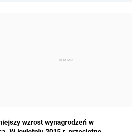
niejszy wzrost wynagrodzeń w
a. W kwietniu 2015 r. przeciętne