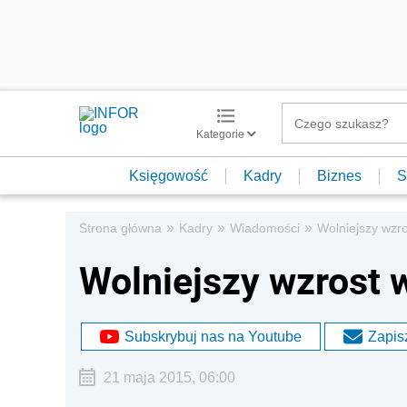
Kategorie
Księgowość
Kadry
Biznes
S
»
»
»
Strona główna
Kadry
Wiadomości
Wolniejszy wzr
Wolniejszy wzrost
Subskrybuj nas na Youtube
Zapisz
21 maja 2015, 06:00