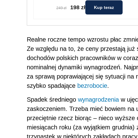
198 zł
Kup teraz
249 zł
Realne roczne tempo wzrostu płac zmniejs
Ze względu na to, że ceny przestają już 
dochodów polskich pracowników w coraz 
nominalnej dynamiki wynagrodzeń. Najp
za sprawą poprawiającej się sytuacji na 
szybko spadające
bezrobocie
.
Spadek średniego
wynagrodzenia
w ujęc
zaskoczeniem. Trzeba mieć bowiem na u
przeciętnie rzecz biorąc – nieco wyższ
miesiącach roku (za wyjątkiem grudnia) 
trzynastek w niektórych zakładach pracy