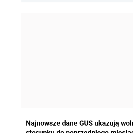
Najnowsze dane GUS ukazują wol
stosunku do poprzedniego miesiąc