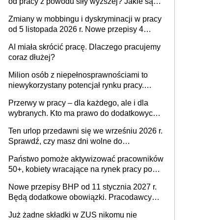
od pracy z powodu siły wyższej? Jakie są
obowiązki pracodawcy
Zmiany w mobbingu i dyskryminacji w pracy
od 5 listopada 2026 r. Nowe przepisy 4
sierpnia zostały ogłoszone w Dzienniku
AI miała skrócić pracę. Dlaczego pracujemy
Ustaw
coraz dłużej?
Milion osób z niepełnosprawnościami to
niewykorzystany potencjał rynku pracy.
Problemem nie jest brak kandydatów,
Przerwy w pracy – dla każdego, ale i dla
dofinansowań czy refundacji, ale bariery po
wybranych. Kto ma prawo do dodatkowych
stronie systemu i świadomości
15 minut?
pracodawców [WYWIAD]
Ten urlop przedawni się we wrześniu 2026 r.
Sprawdź, czy masz dni wolne do
wykorzystania
Państwo pomoże aktywizować pracowników
50+, kobiety wracające na rynek pracy po
urodzeniu dzieci, osoby przewlekle chore i
Nowe przepisy BHP od 11 stycznia 2027 r.
osoby neuroatypowe. Powstanie Fundusz
Będą dodatkowe obowiązki. Pracodawcy
na rzecz Inkluzywności w Zatrudnianiu?
dostają czas na przygotowanie się do zmian
Już żadne składki w ZUS nikomu nie