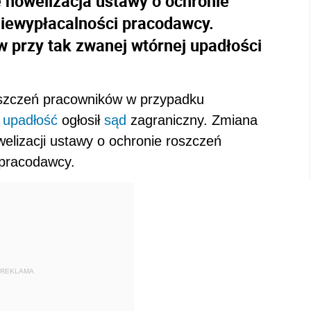
e nowelizacja ustawy o ochronie
niewypłacalności pracodawcy.
w przy tak zwanej wtórnej upadłości
oszczeń pracowników w przypadku
o
upadłość
ogłosił
sąd
zagraniczny. Zmiana
elizacji ustawy o ochronie roszczeń
 pracodawcy.
REKLAMA