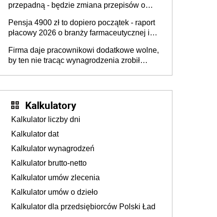
przepadną - będzie zmiana przepisów o
przedawnieniu i niepodleganiu
Pensja 4900 zł to dopiero początek - raport
ubezpieczeniom społecznym
płacowy 2026 o branży farmaceutycznej i
chemicznej
Firma daje pracownikowi dodatkowe wolne,
by ten nie tracąc wynagrodzenia zrobił
dodatkowe badania. Ten benefit się
sprawdza
Kalkulatory
Kalkulator liczby dni
Kalkulator dat
Kalkulator wynagrodzeń
Kalkulator brutto-netto
Kalkulator umów zlecenia
Kalkulator umów o dzieło
Kalkulator dla przedsiębiorców Polski Ład