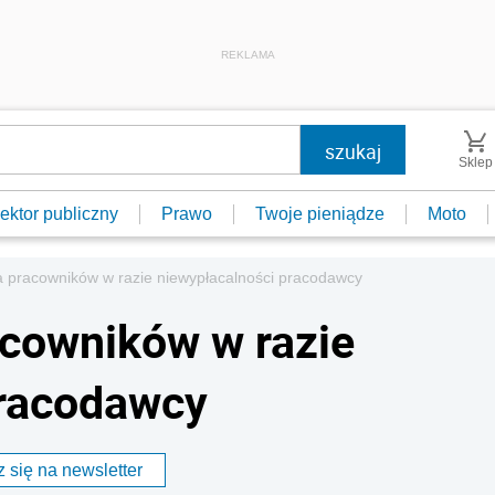
REKLAMA
Sklep
ektor publiczny
Prawo
Twoje pieniądze
Moto
 pracowników w razie niewypłacalności pracodawcy
acowników w razie
pracodawcy
 się na newsletter