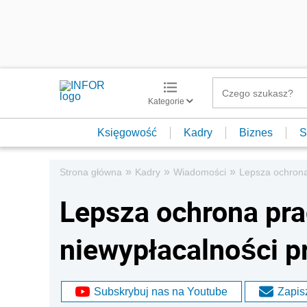
Kategorie
Księgowość
Kadry
Biznes
S
»
»
»
Strona główna
Kadry
Wiadomości
Lepsza ochrona
Lepsza ochrona pr
niewypłacalności 
Subskrybuj nas na Youtube
Zapisz