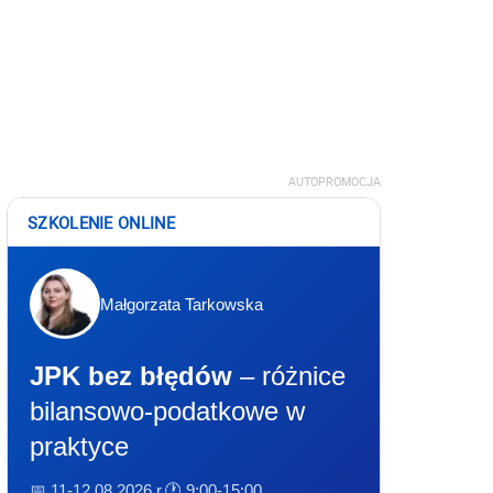
AUTOPROMOCJA
SZKOLENIE ONLINE
Małgorzata Tarkowska
JPK bez błędów
– różnice
bilansowo-podatkowe w
praktyce
📅 11-12.08.2026 r.
🕐 9:00-15:00