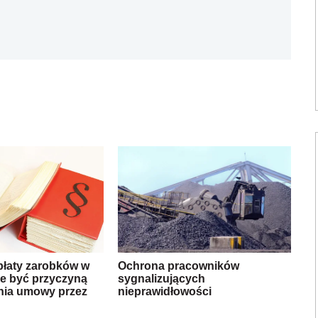
płaty zarobków w
Ochrona pracowników
że być przyczyną
sygnalizujących
ia umowy przez
nieprawidłowości