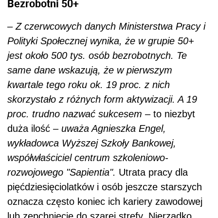
Bezrobotni 50+
–
Z czerwcowych danych Ministerstwa Pracy i
Polityki Społecznej wynika, że w grupie 50+
jest około 500 tys. osób bezrobotnych. Te
same dane wskazują, że w pierwszym
kwartale tego roku ok. 19 proc. z nich
skorzystało z różnych form aktywizacji. A 19
proc. trudno nazwać sukcesem
– to niezbyt
duża ilość –
uważa Agnieszka Engel,
wykładowca Wyższej Szkoły Bankowej,
współwłaściciel centrum szkoleniowo-
rozwojowego "Sapientia".
Utrata pracy dla
pięćdziesięciolatków i osób jeszcze starszych
oznacza często koniec ich kariery zawodowej
lub zepchnięcie do szarej strefy. Nierzadko