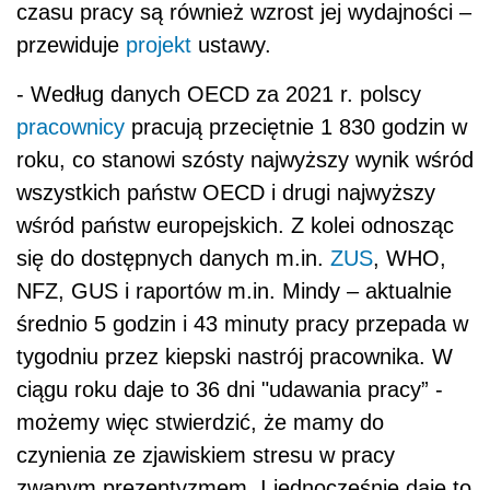
czasu pracy są również wzrost jej wydajności –
przewiduje
projekt
ustawy.
- Według danych OECD za 2021 r. polscy
pracownicy
pracują przeciętnie 1 830 godzin w
roku, co stanowi szósty najwyższy wynik wśród
wszystkich państw OECD i drugi najwyższy
wśród państw europejskich. Z kolei odnosząc
się do dostępnych danych m.in.
ZUS
, WHO,
NFZ, GUS i raportów m.in. Mindy – aktualnie
średnio 5 godzin i 43 minuty pracy przepada w
tygodniu przez kiepski nastrój pracownika. W
ciągu roku daje to 36 dni "udawania pracy” -
możemy więc stwierdzić, że mamy do
czynienia ze zjawiskiem stresu w pracy
zwanym prezentyzmem. I jednocześnie daje to