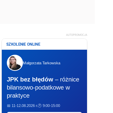
AUTOPROMOCJA
SZKOLENIE ONLINE
Małgorzata Tarkowska
JPK bez błędów
– różnice
bilansowo-podatkowe w
praktyce
📅 11-12.08.2026 r.
🕐 9:00-15:00