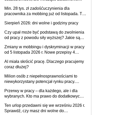
spraw przewidziano tylko dla wybranych
Min. 28 tys. zł zadośćuczynienia dla
pracownika za mobbing już od listopada. To
także nieuzasadniona krytyka i izolowanie z
Sierpień 2026: dni wolne i godziny pracy
zespołu
Czy upał może być podstawą do zwolnienia
od pracy z powodu siły wyższej? Jakie są
obowiązki pracodawcy
Zmiany w mobbingu i dyskryminacji w pracy
od 5 listopada 2026 r. Nowe przepisy 4
sierpnia zostały ogłoszone w Dzienniku
AI miała skrócić pracę. Dlaczego pracujemy
Ustaw
coraz dłużej?
Milion osób z niepełnosprawnościami to
niewykorzystany potencjał rynku pracy.
Problemem nie jest brak kandydatów,
Przerwy w pracy – dla każdego, ale i dla
dofinansowań czy refundacji, ale bariery po
wybranych. Kto ma prawo do dodatkowych
stronie systemu i świadomości
15 minut?
pracodawców [WYWIAD]
Ten urlop przedawni się we wrześniu 2026 r.
Sprawdź, czy masz dni wolne do