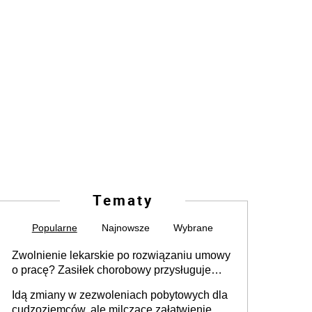
Tematy
Popularne
Najnowsze
Wybrane
Zwolnienie lekarskie po rozwiązaniu umowy
o pracę? Zasiłek chorobowy przysługuje
tylko w przypadku zachorowania w ciągu 14
Idą zmiany w zezwoleniach pobytowych dla
dni od ustania stosunku pracy
cudzoziemców, ale milczące załatwienie