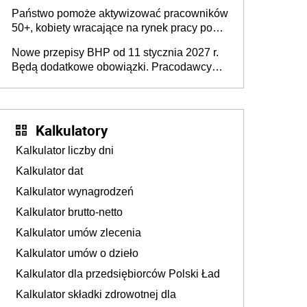
wykorzystania
Państwo pomoże aktywizować pracowników
50+, kobiety wracające na rynek pracy po
urodzeniu dzieci, osoby przewlekle chore i
Nowe przepisy BHP od 11 stycznia 2027 r.
osoby neuroatypowe. Powstanie Fundusz
Będą dodatkowe obowiązki. Pracodawcy
na rzecz Inkluzywności w Zatrudnianiu?
dostają czas na przygotowanie się do zmian
Kalkulatory
Kalkulator liczby dni
Kalkulator dat
Kalkulator wynagrodzeń
Kalkulator brutto-netto
Kalkulator umów zlecenia
Kalkulator umów o dzieło
Kalkulator dla przedsiębiorców Polski Ład
Kalkulator składki zdrowotnej dla