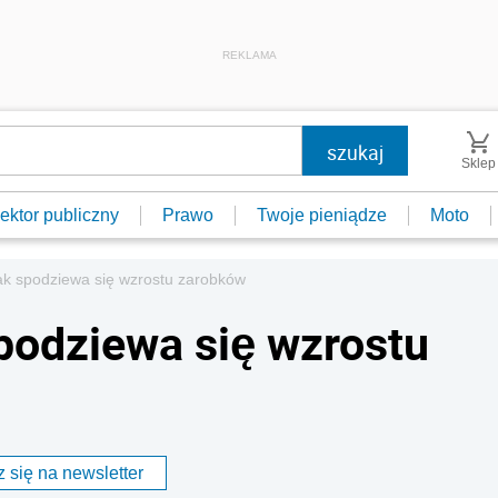
REKLAMA
Sklep
ektor publiczny
Prawo
Twoje pieniądze
Moto
ak spodziewa się wzrostu zarobków
podziewa się wzrostu
 się na newsletter