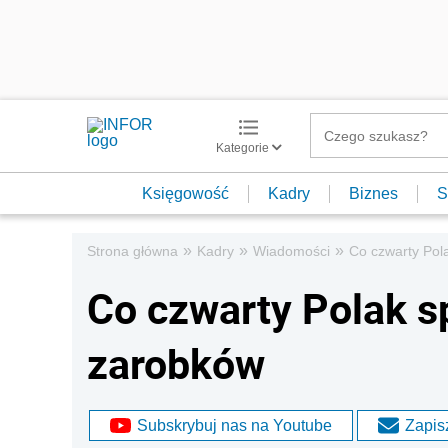
Kategorie
Księgowość
Kadry
Biznes
S
»
»
»
Strona główna
Kadry
Wiadomości
Co czwarty Pol
Co czwarty Polak s
zarobków
Subskrybuj nas na Youtube
Zapisz