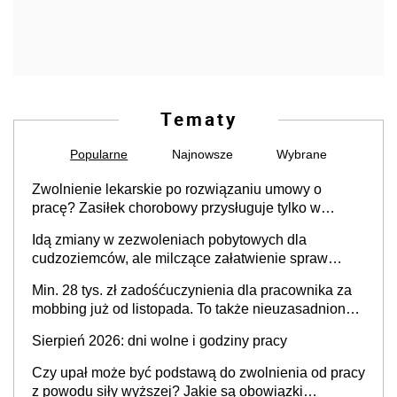
Tematy
Popularne
Najnowsze
Wybrane
Zwolnienie lekarskie po rozwiązaniu umowy o
pracę? Zasiłek chorobowy przysługuje tylko w
przypadku zachorowania w ciągu 14 dni od ustania
Idą zmiany w zezwoleniach pobytowych dla
stosunku pracy
cudzoziemców, ale milczące załatwienie spraw
przewidziano tylko dla wybranych
Min. 28 tys. zł zadośćuczynienia dla pracownika za
mobbing już od listopada. To także nieuzasadniona
krytyka i izolowanie z zespołu
Sierpień 2026: dni wolne i godziny pracy
Czy upał może być podstawą do zwolnienia od pracy
z powodu siły wyższej? Jakie są obowiązki