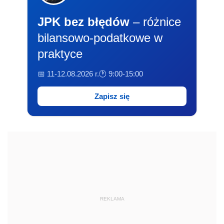
JPK bez błędów
– różnice
bilansowo-podatkowe w
praktyce
📅 11-12.08.2026 r.
🕐 9:00-15:00
Zapisz się
REKLAMA