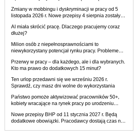
pracodawcy
Zmiany w mobbingu i dyskryminacji w pracy od 5
listopada 2026 r. Nowe przepisy 4 sierpnia zostały
ogłoszone w Dzienniku Ustaw
AI miała skrócić pracę. Dlaczego pracujemy coraz
dłużej?
Milion osób z niepełnosprawnościami to
niewykorzystany potencjał rynku pracy. Problemem
nie jest brak kandydatów, dofinansowań czy
Przerwy w pracy – dla każdego, ale i dla wybranych.
refundacji, ale bariery po stronie systemu i
Kto ma prawo do dodatkowych 15 minut?
świadomości pracodawców [WYWIAD]
Ten urlop przedawni się we wrześniu 2026 r.
Sprawdź, czy masz dni wolne do wykorzystania
Państwo pomoże aktywizować pracowników 50+,
kobiety wracające na rynek pracy po urodzeniu
dzieci, osoby przewlekle chore i osoby
Nowe przepisy BHP od 11 stycznia 2027 r. Będą
neuroatypowe. Powstanie Fundusz na rzecz
dodatkowe obowiązki. Pracodawcy dostają czas na
Inkluzywności w Zatrudnianiu?
przygotowanie się do zmian