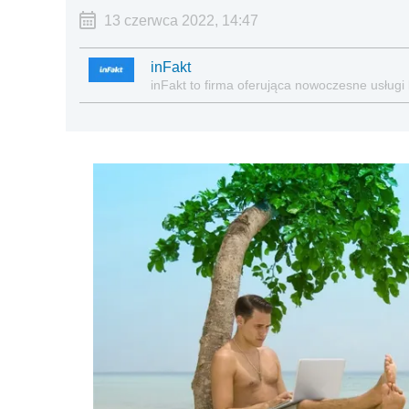
13 czerwca 2022, 14:47
inFakt
inFakt to firma oferująca nowoczesne usługi