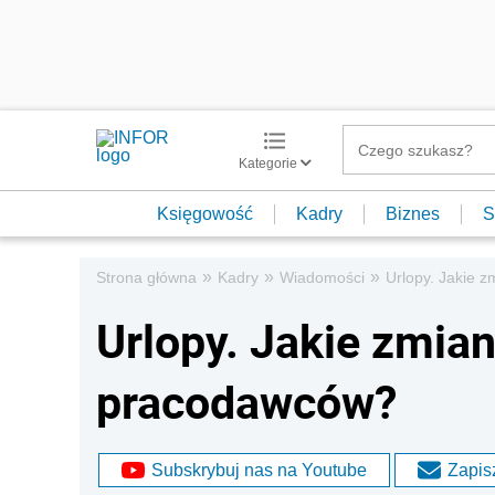
Kategorie
Księgowość
Kadry
Biznes
S
»
»
»
Strona główna
Kadry
Wiadomości
Urlopy. Jakie 
Urlopy. Jakie zmia
pracodawców?
Subskrybuj nas na Youtube
Zapisz