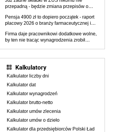
Już żadne składki w ZUS nikomu nie
przepadną - będzie zmiana przepisów o
przedawnieniu i niepodleganiu
Pensja 4900 zł to dopiero początek - raport
ubezpieczeniom społecznym
płacowy 2026 o branży farmaceutycznej i
chemicznej
Firma daje pracownikowi dodatkowe wolne,
by ten nie tracąc wynagrodzenia zrobił
dodatkowe badania. Ten benefit się
sprawdza
Kalkulatory
Kalkulator liczby dni
Kalkulator dat
Kalkulator wynagrodzeń
Kalkulator brutto-netto
Kalkulator umów zlecenia
Kalkulator umów o dzieło
Kalkulator dla przedsiębiorców Polski Ład