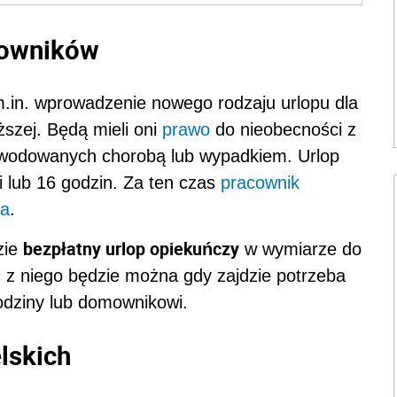
cowników
.in. wprowadzenie nowego rodzaju urlopu dla
ższej. Będą mieli oni
prawo
do nieobecności z
odowanych chorobą lub wypadkiem. Urlop
i lub 16 godzin. Za ten czas
pracownik
ia
.
bezpłatny urlop opiekuńczy
zie
w wymiarze do
 z niego będzie można gdy zajdzie potrzeba
odziny lub domownikowi.
lskich