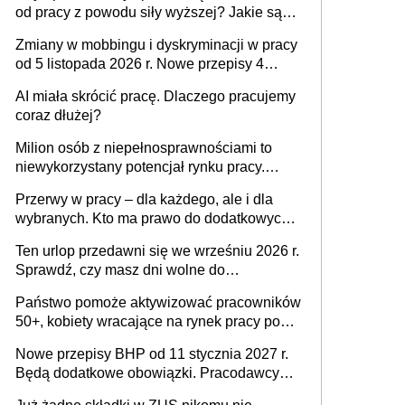
od pracy z powodu siły wyższej? Jakie są
obowiązki pracodawcy
Zmiany w mobbingu i dyskryminacji w pracy
od 5 listopada 2026 r. Nowe przepisy 4
sierpnia zostały ogłoszone w Dzienniku
AI miała skrócić pracę. Dlaczego pracujemy
Ustaw
coraz dłużej?
Milion osób z niepełnosprawnościami to
niewykorzystany potencjał rynku pracy.
Problemem nie jest brak kandydatów,
Przerwy w pracy – dla każdego, ale i dla
dofinansowań czy refundacji, ale bariery po
wybranych. Kto ma prawo do dodatkowych
stronie systemu i świadomości
15 minut?
pracodawców [WYWIAD]
Ten urlop przedawni się we wrześniu 2026 r.
Sprawdź, czy masz dni wolne do
wykorzystania
Państwo pomoże aktywizować pracowników
50+, kobiety wracające na rynek pracy po
urodzeniu dzieci, osoby przewlekle chore i
Nowe przepisy BHP od 11 stycznia 2027 r.
osoby neuroatypowe. Powstanie Fundusz
Będą dodatkowe obowiązki. Pracodawcy
na rzecz Inkluzywności w Zatrudnianiu?
dostają czas na przygotowanie się do zmian