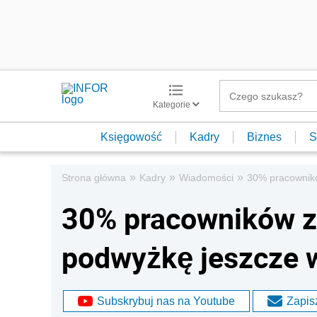
Kategorie
Księgowość
Kadry
Biznes
S
»
»
»
Strona główna
Kadry
Wiadomości
30% pracownikó
30% pracowników z
podwyżkę jeszcze w
Subskrybuj nas na Youtube
Zapisz