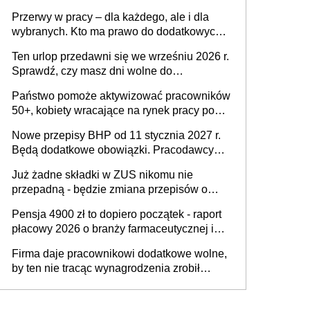
Problemem nie jest brak kandydatów,
Przerwy w pracy – dla każdego, ale i dla
dofinansowań czy refundacji, ale bariery po
wybranych. Kto ma prawo do dodatkowych
stronie systemu i świadomości
15 minut?
pracodawców [WYWIAD]
Ten urlop przedawni się we wrześniu 2026 r.
Sprawdź, czy masz dni wolne do
wykorzystania
Państwo pomoże aktywizować pracowników
50+, kobiety wracające na rynek pracy po
urodzeniu dzieci, osoby przewlekle chore i
Nowe przepisy BHP od 11 stycznia 2027 r.
osoby neuroatypowe. Powstanie Fundusz
Będą dodatkowe obowiązki. Pracodawcy
na rzecz Inkluzywności w Zatrudnianiu?
dostają czas na przygotowanie się do zmian
Już żadne składki w ZUS nikomu nie
przepadną - będzie zmiana przepisów o
przedawnieniu i niepodleganiu
Pensja 4900 zł to dopiero początek - raport
ubezpieczeniom społecznym
płacowy 2026 o branży farmaceutycznej i
chemicznej
Firma daje pracownikowi dodatkowe wolne,
by ten nie tracąc wynagrodzenia zrobił
dodatkowe badania. Ten benefit się
sprawdza