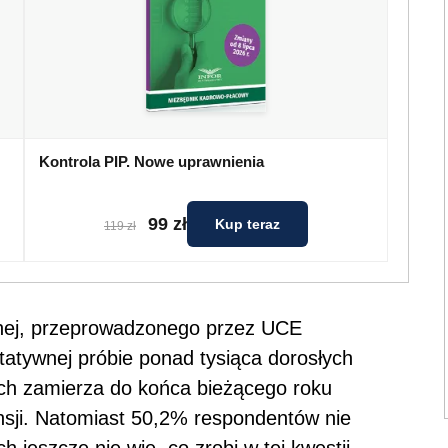
Kontrola PIP. Nowe uprawnienia
99 zł
Kup teraz
119 zł
cznej, przeprowadzonego przez UCE
tywnej próbie ponad tysiąca dorosłych
ch zamierza do końca bieżącego roku
sji. Natomiast 50,2% respondentów nie