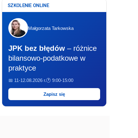
SZKOLENIE ONLINE
Małgorzata Tarkowska
JPK bez błędów
– różnice
bilansowo-podatkowe w
praktyce
📅 11-12.08.2026 r.
🕐 9:00-15:00
Zapisz się