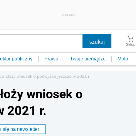
REKLAMA
Sklep
ektor publiczny
Prawo
Twoje pieniądze
Moto
w złoży wniosek o podwyżkę jeszcze w 2021 r.
łoży wniosek o
 2021 r.
 się na newsletter