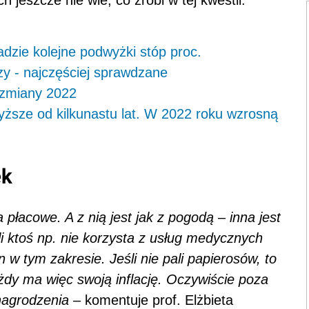
 jeszcze nie wie, co zrobi w tej kwestii.
padzie kolejne podwyżki stóp proc.
rzy - najczęściej sprawdzane
 zmiany 2022
yższe od kilkunastu lat. W 2022 roku wzrosną
ek
łacowe. A z nią jest jak z pogodą – inna jest
i ktoś np. nie korzysta z usług medycznych
n w tym zakresie. Jeśli nie pali papierosów, to
żdy ma więc swoją inflację. Oczywiście poza
ynagrodzenia
– komentuje prof. Elżbieta