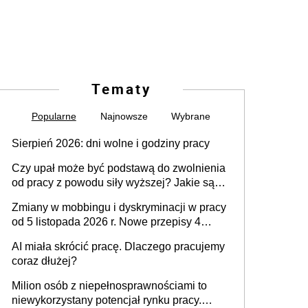
Tematy
Popularne
Najnowsze
Wybrane
Sierpień 2026: dni wolne i godziny pracy
Czy upał może być podstawą do zwolnienia
od pracy z powodu siły wyższej? Jakie są
obowiązki pracodawcy
Zmiany w mobbingu i dyskryminacji w pracy
od 5 listopada 2026 r. Nowe przepisy 4
sierpnia zostały ogłoszone w Dzienniku
AI miała skrócić pracę. Dlaczego pracujemy
Ustaw
coraz dłużej?
Milion osób z niepełnosprawnościami to
niewykorzystany potencjał rynku pracy.