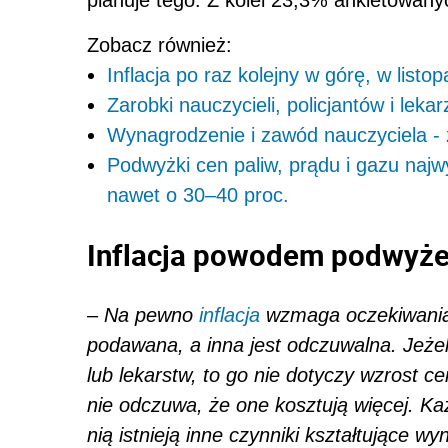
planuje tego. Z kolei 23,3% ankietowanych
Zobacz również:
Inflacja po raz kolejny w górę, w listo
Zarobki nauczycieli, policjantów i leka
Wynagrodzenie i zawód nauczyciela -
Podwyżki cen paliw, prądu i gazu najw
nawet o 30–40 proc.
Inflacja powodem podwyż
–
Na pewno
inflacja
wzmaga oczekiwania p
podawana, a inna jest odczuwalna. Jeżel
lub lekarstw, to go nie dotyczy wzrost ce
nie odczuwa, że one kosztują więcej. Ka
nią istnieją inne czynniki kształtujące w