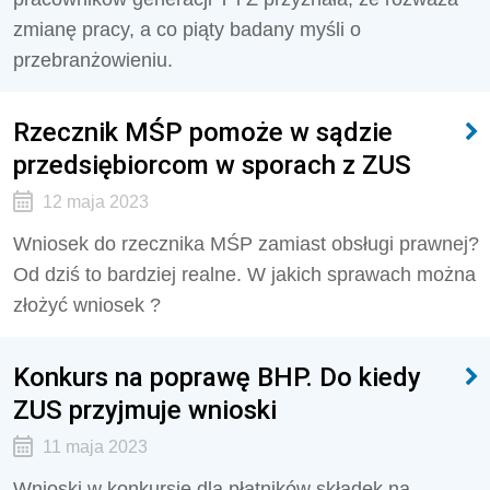
zmianę pracy, a co piąty badany myśli o
przebranżowieniu.
Rzecznik MŚP pomoże w sądzie
przedsiębiorcom w sporach z ZUS
12 maja 2023
Wniosek do rzecznika MŚP zamiast obsługi prawnej?
Od dziś to bardziej realne. W jakich sprawach można
złożyć wniosek ?
Konkurs na poprawę BHP. Do kiedy
ZUS przyjmuje wnioski
11 maja 2023
Wnioski w konkursie dla płatników składek na