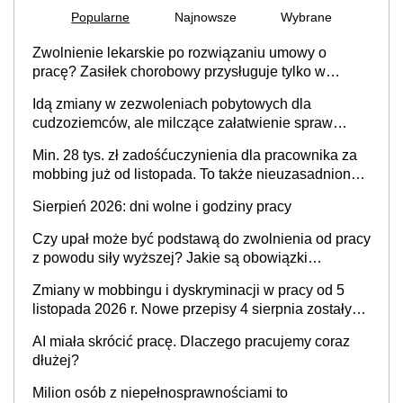
Popularne
Najnowsze
Wybrane
Zwolnienie lekarskie po rozwiązaniu umowy o
pracę? Zasiłek chorobowy przysługuje tylko w
przypadku zachorowania w ciągu 14 dni od ustania
Idą zmiany w zezwoleniach pobytowych dla
stosunku pracy
cudzoziemców, ale milczące załatwienie spraw
przewidziano tylko dla wybranych
Min. 28 tys. zł zadośćuczynienia dla pracownika za
mobbing już od listopada. To także nieuzasadniona
krytyka i izolowanie z zespołu
Sierpień 2026: dni wolne i godziny pracy
Czy upał może być podstawą do zwolnienia od pracy
z powodu siły wyższej? Jakie są obowiązki
pracodawcy
Zmiany w mobbingu i dyskryminacji w pracy od 5
listopada 2026 r. Nowe przepisy 4 sierpnia zostały
ogłoszone w Dzienniku Ustaw
AI miała skrócić pracę. Dlaczego pracujemy coraz
dłużej?
Milion osób z niepełnosprawnościami to