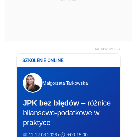
AUTOPROMOCJA
SZKOLENIE ONLINE
Małgorzata Tarkowska
JPK bez błędów
– różnice
bilansowo-podatkowe w
praktyce
📅 11-12.08.2026 r.
🕐 9:00-15:00