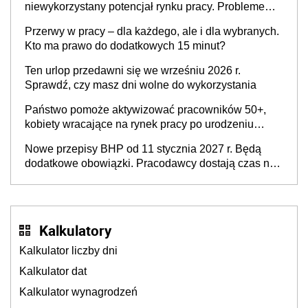
niewykorzystany potencjał rynku pracy. Problemem
nie jest brak kandydatów, dofinansowań czy
Przerwy w pracy – dla każdego, ale i dla wybranych.
refundacji, ale bariery po stronie systemu i
Kto ma prawo do dodatkowych 15 minut?
świadomości pracodawców [WYWIAD]
Ten urlop przedawni się we wrześniu 2026 r.
Sprawdź, czy masz dni wolne do wykorzystania
Państwo pomoże aktywizować pracowników 50+,
kobiety wracające na rynek pracy po urodzeniu
dzieci, osoby przewlekle chore i osoby
Nowe przepisy BHP od 11 stycznia 2027 r. Będą
neuroatypowe. Powstanie Fundusz na rzecz
dodatkowe obowiązki. Pracodawcy dostają czas na
Inkluzywności w Zatrudnianiu?
przygotowanie się do zmian
Kalkulatory
Kalkulator liczby dni
Kalkulator dat
Kalkulator wynagrodzeń