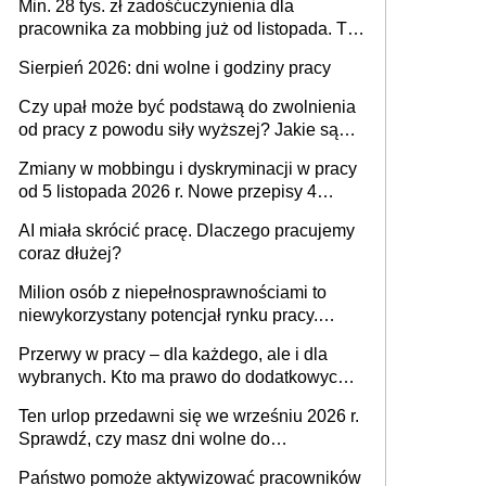
Min. 28 tys. zł zadośćuczynienia dla
pracownika za mobbing już od listopada. To
także nieuzasadniona krytyka i izolowanie z
Sierpień 2026: dni wolne i godziny pracy
zespołu
Czy upał może być podstawą do zwolnienia
od pracy z powodu siły wyższej? Jakie są
obowiązki pracodawcy
Zmiany w mobbingu i dyskryminacji w pracy
od 5 listopada 2026 r. Nowe przepisy 4
sierpnia zostały ogłoszone w Dzienniku
AI miała skrócić pracę. Dlaczego pracujemy
Ustaw
coraz dłużej?
Milion osób z niepełnosprawnościami to
niewykorzystany potencjał rynku pracy.
Problemem nie jest brak kandydatów,
Przerwy w pracy – dla każdego, ale i dla
dofinansowań czy refundacji, ale bariery po
wybranych. Kto ma prawo do dodatkowych
stronie systemu i świadomości
15 minut?
pracodawców [WYWIAD]
Ten urlop przedawni się we wrześniu 2026 r.
Sprawdź, czy masz dni wolne do
wykorzystania
Państwo pomoże aktywizować pracowników