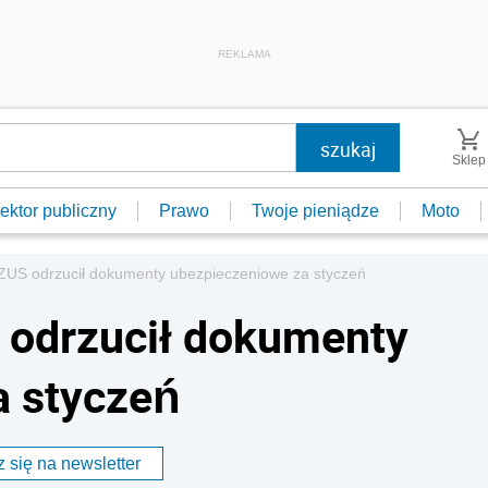
REKLAMA
Sklep
ektor publiczny
Prawo
Twoje pieniądze
Moto
i ZUS odrzucił dokumenty ubezpieczeniowe za styczeń
S odrzucił dokumenty
a styczeń
 się na newsletter