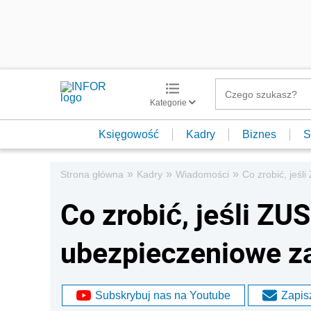
Kategorie
Księgowość
Kadry
Biznes
S
»
»
»
Strona główna
Kadry
Wiadomości
Co zrobić, jeśl
Co zrobić, jeśli ZU
ubezpieczeniowe z
Subskrybuj nas na Youtube
Zapisz