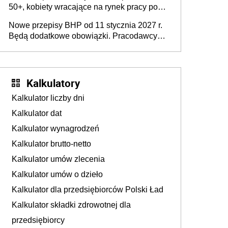
50+, kobiety wracające na rynek pracy po
urodzeniu dzieci, osoby przewlekle chore i
Nowe przepisy BHP od 11 stycznia 2027 r.
osoby neuroatypowe. Powstanie Fundusz
Będą dodatkowe obowiązki. Pracodawcy
na rzecz Inkluzywności w Zatrudnianiu?
dostają czas na przygotowanie się do zmian
Kalkulatory
Kalkulator liczby dni
Kalkulator dat
Kalkulator wynagrodzeń
Kalkulator brutto-netto
Kalkulator umów zlecenia
Kalkulator umów o dzieło
Kalkulator dla przedsiębiorców Polski Ład
Kalkulator składki zdrowotnej dla
przedsiębiorcy