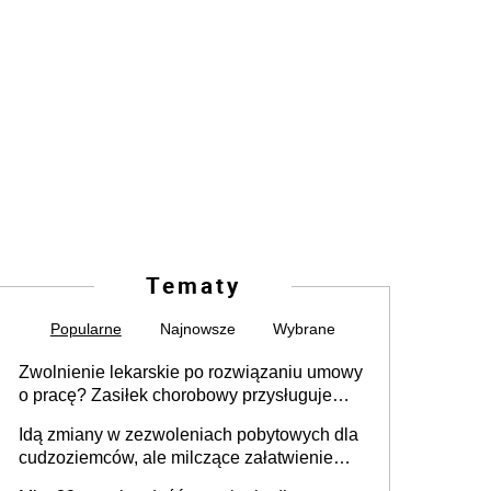
Tematy
Popularne
Najnowsze
Wybrane
Zwolnienie lekarskie po rozwiązaniu umowy
o pracę? Zasiłek chorobowy przysługuje
tylko w przypadku zachorowania w ciągu 14
Idą zmiany w zezwoleniach pobytowych dla
dni od ustania stosunku pracy
cudzoziemców, ale milczące załatwienie
spraw przewidziano tylko dla wybranych