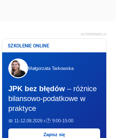
AUTOPROMOCJA
SZKOLENIE ONLINE
Małgorzata Tarkowska
JPK bez błędów
– różnice
bilansowo-podatkowe w
praktyce
📅 11-12.08.2026 r.
🕐 9:00-15:00
Zapisz się