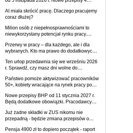
od 5 listopada 2026 r. Nowe przepisy 4
sierpnia zostały ogłoszone w Dzienniku
AI miała skrócić pracę. Dlaczego pracujemy
Ustaw
coraz dłużej?
Milion osób z niepełnosprawnościami to
niewykorzystany potencjał rynku pracy.
Problemem nie jest brak kandydatów,
Przerwy w pracy – dla każdego, ale i dla
dofinansowań czy refundacji, ale bariery po
wybranych. Kto ma prawo do dodatkowych
stronie systemu i świadomości
15 minut?
pracodawców [WYWIAD]
Ten urlop przedawnia się we wrześniu 2026
r. Sprawdź, czy masz dni wolne do
wykorzystania
Państwo pomoże aktywizować pracowników
50+, kobiety wracające na rynek pracy po
urodzeniu dzieci, osoby przewlekle chore i
Nowe przepisy BHP od 11 stycznia 2027 r.
osoby neuroatypowe. Powstanie Fundusz
Będą dodatkowe obowiązki. Pracodawcy
na rzecz Inkluzywności w Zatrudnianiu?
dostają czas na przygotowanie się do zmian
Już żadne składki w ZUS nikomu nie
przepadną - będzie zmiana przepisów o
przedawnieniu i niepodleganiu
Pensja 4900 zł to dopiero początek - raport
ubezpieczeniom społecznym