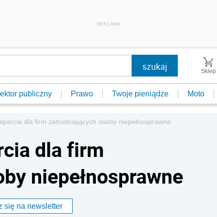
REKLAMA
Sklep
ektor publiczny
Prawo
Twoje pieniądze
Moto
parcia dla firm zatrudniających osoby niepełnosprawne
ia dla firm
oby niepełnosprawne
 się na newsletter