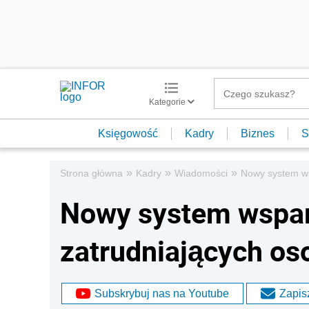
Kategorie
Księgowość
Kadry
Biznes
S
»
»
»
Strona główna
Kadry
Wiadomości
Nowy system ws
Nowy system wsparc
zatrudniających os
Subskrybuj nas na Youtube
Zapisz