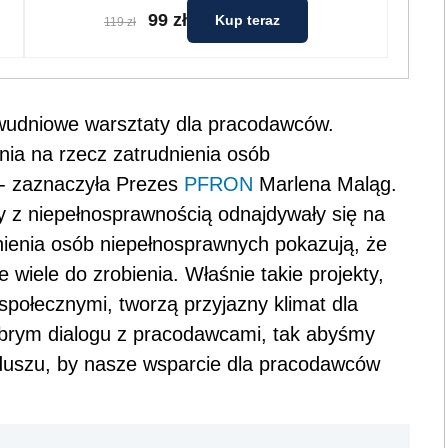
99 zł
Kup teraz
119 zł
dwudniowe warsztaty dla pracodawców.
nia na rzecz zatrudnienia osób
 - zaznaczyła Prezes
PFRON
Marlena Maląg.
by z niepełnosprawnością odnajdywały się na
nienia osób niepełnosprawnych pokazują, że
ze wiele do zrobienia. Właśnie takie projekty,
połecznymi, tworzą przyjazny klimat dla
brym dialogu z pracodawcami, tak abyśmy
unduszu, by nasze wsparcie dla pracodawców