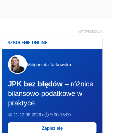
AUTOPROMOCJA
SZKOLENIE ONLINE
Małgorzata Tarkowska
JPK bez błędów
– różnice
bilansowo-podatkowe w
praktyce
📅 11-12.08.2026 r.
🕐 9:00-15:00
Zapisz się