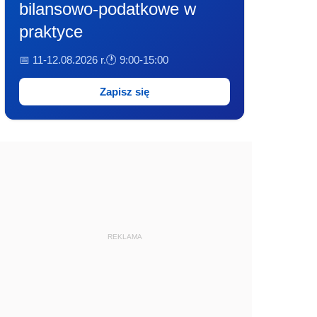
bilansowo-podatkowe w
praktyce
📅 11-12.08.2026 r.
🕐 9:00-15:00
Zapisz się
REKLAMA