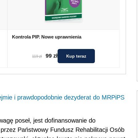
Kontrola PIP. Nowe uprawnienia
99 zł
Kup teraz
119 zł
Sejmie i prawdopodobnie dezyderat do MRPiPS
agę poseł, jest dofinansowanie do
przez Państwowy Fundusz Rehabilitacji Osób