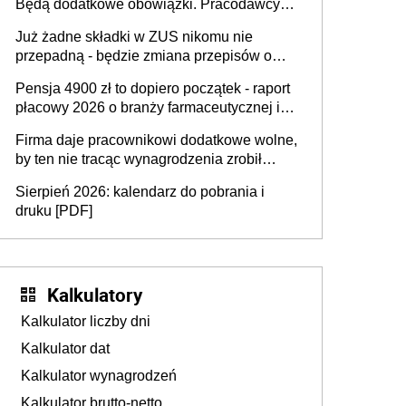
Będą dodatkowe obowiązki. Pracodawcy
na rzecz Inkluzywności w Zatrudnianiu?
dostają czas na przygotowanie się do zmian
Już żadne składki w ZUS nikomu nie
przepadną - będzie zmiana przepisów o
przedawnieniu i niepodleganiu
Pensja 4900 zł to dopiero początek - raport
ubezpieczeniom społecznym
płacowy 2026 o branży farmaceutycznej i
chemicznej
Firma daje pracownikowi dodatkowe wolne,
by ten nie tracąc wynagrodzenia zrobił
dodatkowe badania. Ten benefit się
Sierpień 2026: kalendarz do pobrania i
sprawdza
druku [PDF]
Kalkulatory
Kalkulator liczby dni
Kalkulator dat
Kalkulator wynagrodzeń
Kalkulator brutto-netto