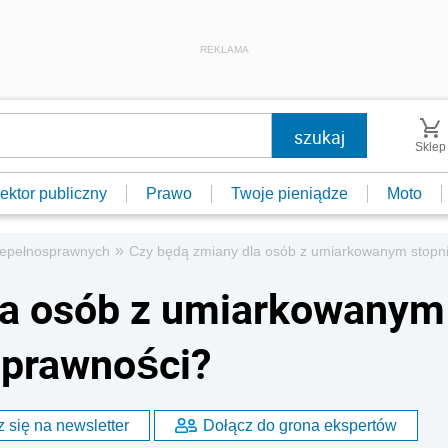
REKLAMA
Sklep
ektor publiczny
Prawo
Twoje pieniądze
Moto
»
niepełnosprawnych
Czy będą zmiany dla osób z umiarkowanym stopn
la osób z umiarkowanym
sprawności?
 się na newsletter
Dołącz do grona ekspertów