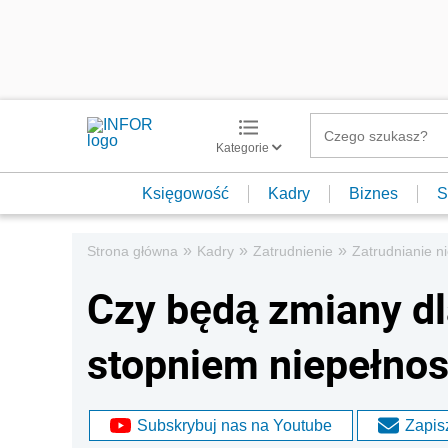
Kategorie
Księgowość
Kadry
Biznes
S
»
»
»
Strona główna
Kadry
Zatrudnienie
Zatrudnianie 
Czy będą zmiany d
stopniem niepełno
Subskrybuj nas na Youtube
Zapisz