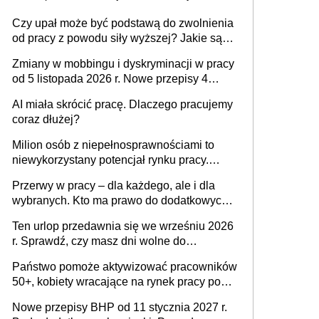
Czy upał może być podstawą do zwolnienia
od pracy z powodu siły wyższej? Jakie są
obowiązki pracodawcy
Zmiany w mobbingu i dyskryminacji w pracy
od 5 listopada 2026 r. Nowe przepisy 4
sierpnia zostały ogłoszone w Dzienniku
AI miała skrócić pracę. Dlaczego pracujemy
Ustaw
coraz dłużej?
Milion osób z niepełnosprawnościami to
niewykorzystany potencjał rynku pracy.
Problemem nie jest brak kandydatów,
Przerwy w pracy – dla każdego, ale i dla
dofinansowań czy refundacji, ale bariery po
wybranych. Kto ma prawo do dodatkowych
stronie systemu i świadomości
15 minut?
pracodawców [WYWIAD]
Ten urlop przedawnia się we wrześniu 2026
r. Sprawdź, czy masz dni wolne do
wykorzystania
Państwo pomoże aktywizować pracowników
50+, kobiety wracające na rynek pracy po
urodzeniu dzieci, osoby przewlekle chore i
Nowe przepisy BHP od 11 stycznia 2027 r.
osoby neuroatypowe. Powstanie Fundusz