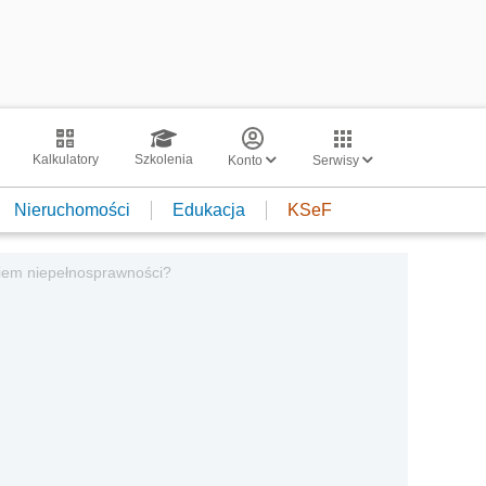
Kalkulatory
Szkolenia
Konto
Serwisy
Nieruchomości
Edukacja
KSeF
iem niepełnosprawności?