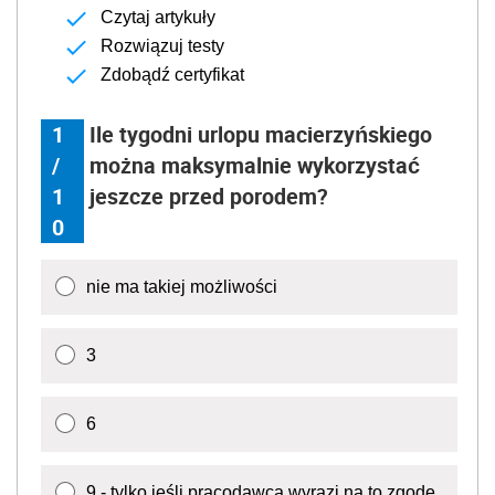
Czytaj artykuły
Rozwiązuj testy
Zdobądź certyfikat
1
Ile tygodni urlopu macierzyńskiego
/
można maksymalnie wykorzystać
1
jeszcze przed porodem?
0
nie ma takiej możliwości
3
6
9 - tylko jeśli pracodawca wyrazi na to zgodę