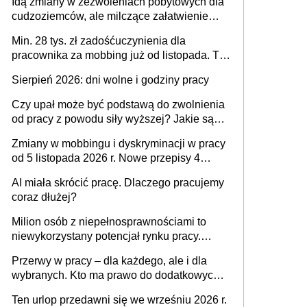
Idą zmiany w zezwoleniach pobytowych dla
dni od ustania stosunku pracy
cudzoziemców, ale milczące załatwienie
spraw przewidziano tylko dla wybranych
Min. 28 tys. zł zadośćuczynienia dla
pracownika za mobbing już od listopada. To
także nieuzasadniona krytyka i izolowanie z
Sierpień 2026: dni wolne i godziny pracy
zespołu
Czy upał może być podstawą do zwolnienia
od pracy z powodu siły wyższej? Jakie są
obowiązki pracodawcy
Zmiany w mobbingu i dyskryminacji w pracy
od 5 listopada 2026 r. Nowe przepisy 4
sierpnia zostały ogłoszone w Dzienniku
AI miała skrócić pracę. Dlaczego pracujemy
Ustaw
coraz dłużej?
Milion osób z niepełnosprawnościami to
niewykorzystany potencjał rynku pracy.
Problemem nie jest brak kandydatów,
Przerwy w pracy – dla każdego, ale i dla
dofinansowań czy refundacji, ale bariery po
wybranych. Kto ma prawo do dodatkowych
stronie systemu i świadomości
15 minut?
pracodawców [WYWIAD]
Ten urlop przedawni się we wrześniu 2026 r.