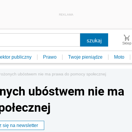
REKLAMA
Sklep
ektor publiczny
Prawo
Twoje pieniądze
Moto
rożonych ubóstwem nie ma prawa do pomocy społecznej
onych ubóstwem nie ma
połecznej
 się na newsletter