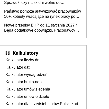
Sprawdź, czy masz dni wolne do
wykorzystania
Państwo pomoże aktywizować pracowników
50+, kobiety wracające na rynek pracy po
urodzeniu dzieci, osoby przewlekle chore i
Nowe przepisy BHP od 11 stycznia 2027 r.
osoby neuroatypowe. Powstanie Fundusz
Będą dodatkowe obowiązki. Pracodawcy
na rzecz Inkluzywności w Zatrudnianiu?
dostają czas na przygotowanie się do zmian
Kalkulatory
Kalkulator liczby dni
Kalkulator dat
Kalkulator wynagrodzeń
Kalkulator brutto-netto
Kalkulator umów zlecenia
Kalkulator umów o dzieło
Kalkulator dla przedsiębiorców Polski Ład