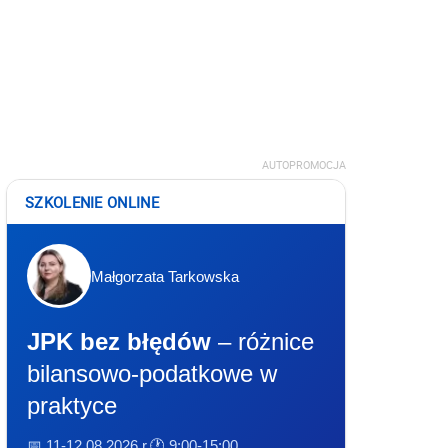
AUTOPROMOCJA
SZKOLENIE ONLINE
Małgorzata Tarkowska
JPK bez błędów
– różnice
bilansowo-podatkowe w
praktyce
📅 11-12.08.2026 r.
🕐 9:00-15:00