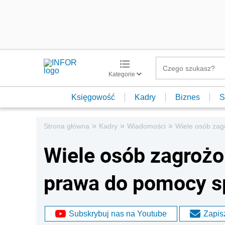
Kategorie
Księgowość
Kadry
Biznes
S
»
»
»
Strona główna
Kadry
Wiadomości
Wiele osób zag
Wiele osób zagroż
prawa do pomocy s
Subskrybuj nas na Youtube
Zapisz