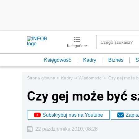
Kategorie
Księgowość
Kadry
Biznes
S
»
»
»
Strona główna
Kadry
Wiadomości
Czy gej może 
Czy gej może być 
Subskrybuj nas na Youtube
Zapisz
22 października 2010, 08:28