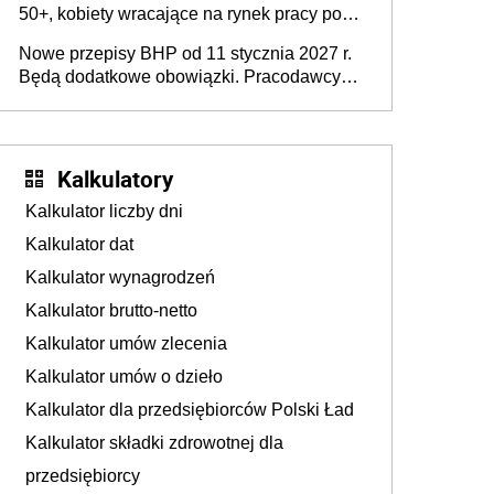
50+, kobiety wracające na rynek pracy po
urodzeniu dzieci, osoby przewlekle chore i
Nowe przepisy BHP od 11 stycznia 2027 r.
osoby neuroatypowe. Powstanie Fundusz
Będą dodatkowe obowiązki. Pracodawcy
na rzecz Inkluzywności w Zatrudnianiu?
dostają czas na przygotowanie się do zmian
Kalkulatory
Kalkulator liczby dni
Kalkulator dat
Kalkulator wynagrodzeń
Kalkulator brutto-netto
Kalkulator umów zlecenia
Kalkulator umów o dzieło
Kalkulator dla przedsiębiorców Polski Ład
Kalkulator składki zdrowotnej dla
przedsiębiorcy