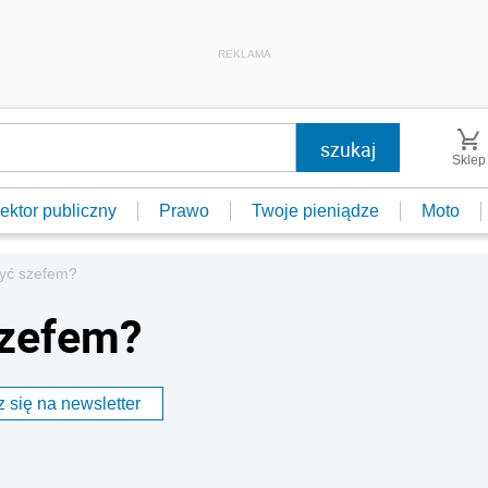
REKLAMA
Sklep
ektor publiczny
Prawo
Twoje pieniądze
Moto
być szefem?
szefem?
 się na newsletter