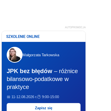
AUTOPROMOCJA
SZKOLENIE ONLINE
Małgorzata Tarkowska
JPK bez błędów
– różnice
bilansowo-podatkowe w
praktyce
📅 11-12.08.2026 r.
🕐 9:00-15:00
Zapisz się