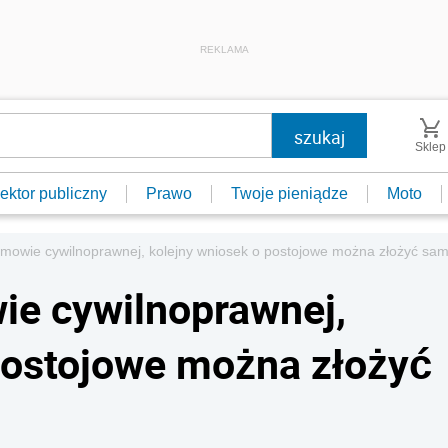
REKLAMA
Sklep
ektor publiczny
Prawo
Twoje pieniądze
Moto
mowie cywilnoprawnej, kolejny wniosek o postojowe można złożyć s
ie cywilnoprawnej,
postojowe można złożyć