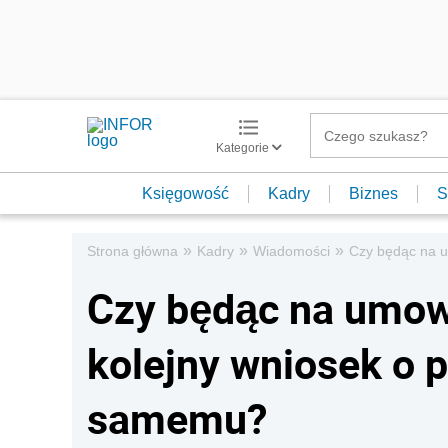
Kategorie
Księgowość
Kadry
Biznes
S
»
»
»
Strona główna
Kadry
Wiadomości
Czy będąc na u
Czy będąc na umow
kolejny wniosek o 
samemu?