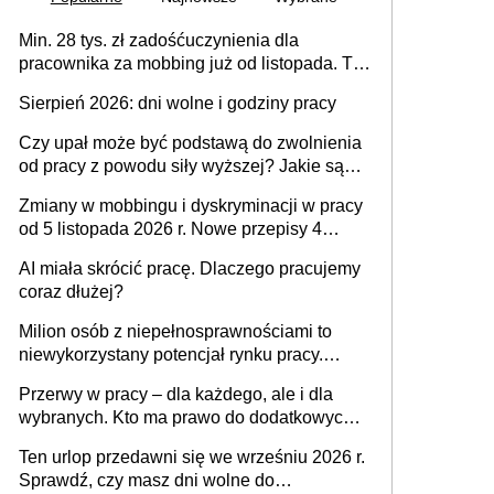
Min. 28 tys. zł zadośćuczynienia dla
pracownika za mobbing już od listopada. To
także nieuzasadniona krytyka i izolowanie z
Sierpień 2026: dni wolne i godziny pracy
zespołu
Czy upał może być podstawą do zwolnienia
od pracy z powodu siły wyższej? Jakie są
obowiązki pracodawcy
Zmiany w mobbingu i dyskryminacji w pracy
od 5 listopada 2026 r. Nowe przepisy 4
sierpnia zostały ogłoszone w Dzienniku
AI miała skrócić pracę. Dlaczego pracujemy
Ustaw
coraz dłużej?
Milion osób z niepełnosprawnościami to
niewykorzystany potencjał rynku pracy.
Problemem nie jest brak kandydatów,
Przerwy w pracy – dla każdego, ale i dla
dofinansowań czy refundacji, ale bariery po
wybranych. Kto ma prawo do dodatkowych
stronie systemu i świadomości
15 minut?
pracodawców [WYWIAD]
Ten urlop przedawni się we wrześniu 2026 r.
Sprawdź, czy masz dni wolne do