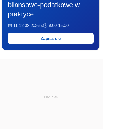
bilansowo-podatkowe w
praktyce
📅 11-12.08.2026 r.
🕐 9:00-15:00
Zapisz się
REKLAMA