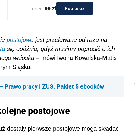
99 zł
Kup teraz
119 zł
nie
postojowe
jest przelewane od razu na
ta
się opóźnia, gdyż musimy poprosić o ich
nego wniosku
– mówi Iwona Kowalska-Matis
lnym Śląsku.
– Prawo pracy i ZUS. Pakiet 5 ebooków
kolejne postojowe
już dostały pierwsze postojowe mogą składać