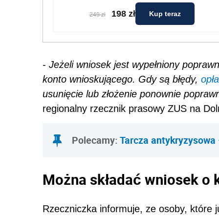
198 zł
Kup teraz
249 zł
-
Jeżeli wniosek jest wypełniony popraw
konto wnioskującego. Gdy są błędy,
opła
usunięcie lub złożenie ponownie popraw
regionalny rzecznik prasowy ZUS na Do
Polecamy:
Tarcza antykryzysowa 
Można składać wniosek o 
Rzeczniczka informuje, ze osoby, które 