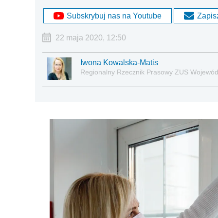
Subskrybuj nas na Youtube
Zapisz
22 maja 2020, 12:50
Iwona Kowalska-Matis
Regionalny Rzecznik Prasowy ZUS Wojewód