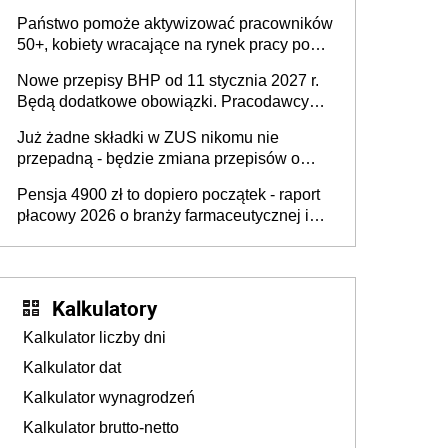
wykorzystania
Państwo pomoże aktywizować pracowników
50+, kobiety wracające na rynek pracy po
urodzeniu dzieci, osoby przewlekle chore i
Nowe przepisy BHP od 11 stycznia 2027 r.
osoby neuroatypowe. Powstanie Fundusz
Będą dodatkowe obowiązki. Pracodawcy
na rzecz Inkluzywności w Zatrudnianiu?
dostają czas na przygotowanie się do zmian
Już żadne składki w ZUS nikomu nie
przepadną - będzie zmiana przepisów o
przedawnieniu i niepodleganiu
Pensja 4900 zł to dopiero początek - raport
ubezpieczeniom społecznym
płacowy 2026 o branży farmaceutycznej i
chemicznej
Kalkulatory
Kalkulator liczby dni
Kalkulator dat
Kalkulator wynagrodzeń
Kalkulator brutto-netto