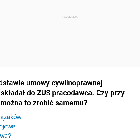
odstawie umowy cywilnoprawnej
 składał do ZUS pracodawca. Czy przy
e można to zrobić samemu?
ślązaków
tojowe
owe?