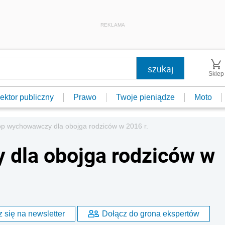
REKLAMA
Sklep
ektor publiczny
Prawo
Twoje pieniądze
Moto
op wychowawczy dla obojga rodziców w 2016 r.
 dla obojga rodziców w
 się na newsletter
Dołącz do grona ekspertów