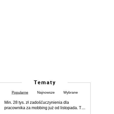
Tematy
Popularne
Najnowsze
Wybrane
Min. 28 tys. zł zadośćuczynienia dla
pracownika za mobbing już od listopada. To
także nieuzasadniona krytyka i izolowanie z