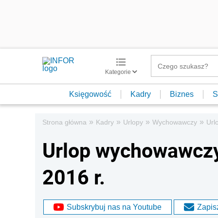
Kategorie
Księgowość
Kadry
Biznes
S
»
»
»
»
Strona główna
Kadry
Urlopy
Wychowawczy
Url
Urlop wychowawczy
2016 r.
Subskrybuj nas na Youtube
Zapisz