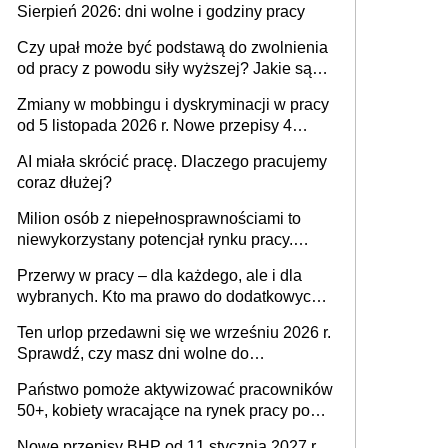
Sierpień 2026: dni wolne i godziny pracy
zespołu
Czy upał może być podstawą do zwolnienia
od pracy z powodu siły wyższej? Jakie są
obowiązki pracodawcy
Zmiany w mobbingu i dyskryminacji w pracy
od 5 listopada 2026 r. Nowe przepisy 4
sierpnia zostały ogłoszone w Dzienniku
AI miała skrócić pracę. Dlaczego pracujemy
Ustaw
coraz dłużej?
Milion osób z niepełnosprawnościami to
niewykorzystany potencjał rynku pracy.
Problemem nie jest brak kandydatów,
Przerwy w pracy – dla każdego, ale i dla
dofinansowań czy refundacji, ale bariery po
wybranych. Kto ma prawo do dodatkowych
stronie systemu i świadomości
15 minut?
pracodawców [WYWIAD]
Ten urlop przedawni się we wrześniu 2026 r.
Sprawdź, czy masz dni wolne do
wykorzystania
Państwo pomoże aktywizować pracowników
50+, kobiety wracające na rynek pracy po
urodzeniu dzieci, osoby przewlekle chore i
Nowe przepisy BHP od 11 stycznia 2027 r.