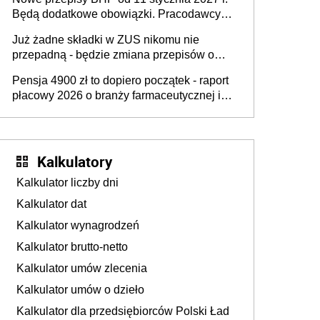
osoby neuroatypowe. Powstanie Fundusz
Będą dodatkowe obowiązki. Pracodawcy
na rzecz Inkluzywności w Zatrudnianiu?
dostają czas na przygotowanie się do zmian
Już żadne składki w ZUS nikomu nie
przepadną - będzie zmiana przepisów o
przedawnieniu i niepodleganiu
Pensja 4900 zł to dopiero początek - raport
ubezpieczeniom społecznym
płacowy 2026 o branży farmaceutycznej i
chemicznej
Kalkulatory
Kalkulator liczby dni
Kalkulator dat
Kalkulator wynagrodzeń
Kalkulator brutto-netto
Kalkulator umów zlecenia
Kalkulator umów o dzieło
Kalkulator dla przedsiębiorców Polski Ład