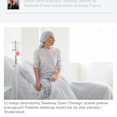
Doktor nauk prawnych, adwokat, adiunkt na
Wydziale Prawa Uniwersytetu Andrzeja Frycza
Modrzewskiego w Krakowie oraz Rzecznik
Akademicki ds. równego traktowania i
przeciwdziałania dyskryminacji. Specjalizuje się w
prawie pracy, zabezpieczeniu społecznym oraz
administracyjnoprawnych aspektach związanych z
pracą i pomocą socjalną.
11 lutego obchodzimy Światowy Dzień Chorego: prawie połowa
pracujących Polaków deklaruje średni lub zły stan zdrowia
/
Shutterstock