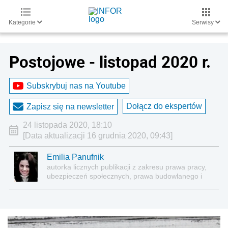
Kategorie
Serwisy
Postojowe - listopad 2020 r.
Subskrybuj nas na Youtube
Dołącz do ekspertów
Zapisz się na newsletter
24 listopada 2020, 18:10
[Data aktualizacji 16 grudnia 2020, 09:43]
Emilia Panufnik
autorka licznych publikacji z zakresu prawa pracy,
ubezpieczeń społecznych, prawa budowlanego i
nieruchomości