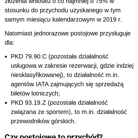
złożenia wniosku o
co
najmniej o 75% w
stosunku do przychodu uzyskanego w tym
samym miesiącu kalendarzowym w 2019 r.
Natomiast jednorazowe postojowe przysługuje
dla:
PKD 79.90.C (pozostała działalność
usługowa w zakresie rezerwacji, gdzie indziej
niesklasyfikowanej), to działalność m.in.
agentów IATA zajmujących się sprzedażą
biletów lotniczych;
PKD 93.19.Z (pozostała działalność
związana ze sportem), to m.in. działalność
przewodników górskich.
Czy postojowe to przychód?