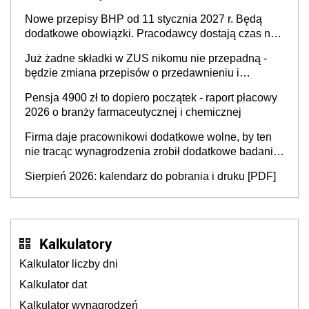
dzieci, osoby przewlekle chore i osoby
Nowe przepisy BHP od 11 stycznia 2027 r. Będą
neuroatypowe. Powstanie Fundusz na rzecz
dodatkowe obowiązki. Pracodawcy dostają czas na
Inkluzywności w Zatrudnianiu?
przygotowanie się do zmian
Już żadne składki w ZUS nikomu nie przepadną -
będzie zmiana przepisów o przedawnieniu i
niepodleganiu ubezpieczeniom społecznym
Pensja 4900 zł to dopiero początek - raport płacowy
2026 o branży farmaceutycznej i chemicznej
Firma daje pracownikowi dodatkowe wolne, by ten
nie tracąc wynagrodzenia zrobił dodatkowe badania.
Ten benefit się sprawdza
Sierpień 2026: kalendarz do pobrania i druku [PDF]
Kalkulatory
Kalkulator liczby dni
Kalkulator dat
Kalkulator wynagrodzeń