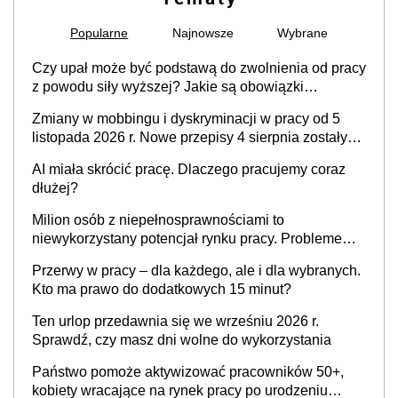
Popularne
Najnowsze
Wybrane
Czy upał może być podstawą do zwolnienia od pracy
z powodu siły wyższej? Jakie są obowiązki
pracodawcy
Zmiany w mobbingu i dyskryminacji w pracy od 5
listopada 2026 r. Nowe przepisy 4 sierpnia zostały
ogłoszone w Dzienniku Ustaw
AI miała skrócić pracę. Dlaczego pracujemy coraz
dłużej?
Milion osób z niepełnosprawnościami to
niewykorzystany potencjał rynku pracy. Problemem
nie jest brak kandydatów, dofinansowań czy
Przerwy w pracy – dla każdego, ale i dla wybranych.
refundacji, ale bariery po stronie systemu i
Kto ma prawo do dodatkowych 15 minut?
świadomości pracodawców [WYWIAD]
Ten urlop przedawnia się we wrześniu 2026 r.
Sprawdź, czy masz dni wolne do wykorzystania
Państwo pomoże aktywizować pracowników 50+,
kobiety wracające na rynek pracy po urodzeniu