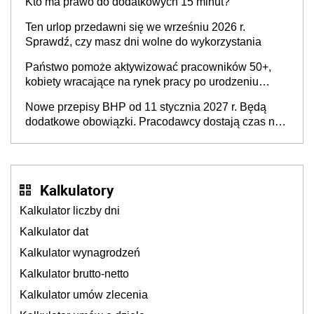
Kto ma prawo do dodatkowych 15 minut?
świadomości pracodawców [WYWIAD]
Ten urlop przedawni się we wrześniu 2026 r.
Sprawdź, czy masz dni wolne do wykorzystania
Państwo pomoże aktywizować pracowników 50+,
kobiety wracające na rynek pracy po urodzeniu
dzieci, osoby przewlekle chore i osoby
Nowe przepisy BHP od 11 stycznia 2027 r. Będą
neuroatypowe. Powstanie Fundusz na rzecz
dodatkowe obowiązki. Pracodawcy dostają czas na
Inkluzywności w Zatrudnianiu?
przygotowanie się do zmian
Kalkulatory
Kalkulator liczby dni
Kalkulator dat
Kalkulator wynagrodzeń
Kalkulator brutto-netto
Kalkulator umów zlecenia