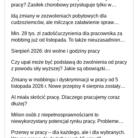
pracę? Zasiłek chorobowy przysługuje tylko w
przypadku zachorowania w ciągu 14 dni od ustania
Idą zmiany w zezwoleniach pobytowych dla
stosunku pracy
cudzoziemców, ale milczące załatwienie spraw
przewidziano tylko dla wybranych
Min. 28 tys. zł zadośćuczynienia dla pracownika za
mobbing już od listopada. To także nieuzasadniona
krytyka i izolowanie z zespołu
Sierpień 2026: dni wolne i godziny pracy
Czy upał może być podstawą do zwolnienia od pracy
z powodu siły wyższej? Jakie są obowiązki
pracodawcy
Zmiany w mobbingu i dyskryminacji w pracy od 5
listopada 2026 r. Nowe przepisy 4 sierpnia zostały
ogłoszone w Dzienniku Ustaw
AI miała skrócić pracę. Dlaczego pracujemy coraz
dłużej?
Milion osób z niepełnosprawnościami to
niewykorzystany potencjał rynku pracy. Problemem
nie jest brak kandydatów, dofinansowań czy
Przerwy w pracy – dla każdego, ale i dla wybranych.
refundacji, ale bariery po stronie systemu i