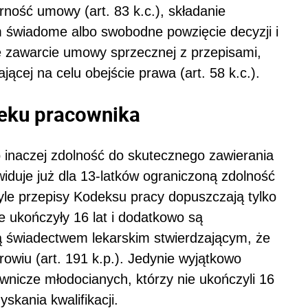
ność umowy (art. 83 k.c.), składanie
m świadome albo swobodne powzięcie decyzji i
cie zawarcie umowy sprzecznej z przepisami,
cej na celu obejście prawa (art. 58 k.c.).
ieku pracownika
 inaczej zdolność do skutecznego zawierania
iduje już dla 13-latków ograniczoną zdolność
tyle przepisy Kodeksu pracy dopuszczają tylko
re ukończyły 16 lat i dodatkowo są
 świadectwem lekarskim stwierdzającym, że
owiu (art. 191 k.p.). Jedynie wyjątkowo
nicze młodocianych, którzy nie ukończyli 16
skania kwalifikacji.