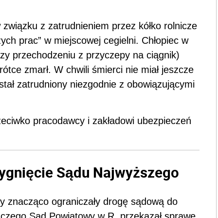
związku z zatrudnieniem przez kółko rolnicze
ych prac” w miejscowej cegielni. Chłopiec w
rzy przechodzeniu z przyczepy na ciągnik)
ótce zmarł. W chwili śmierci nie miał jeszcze
stał zatrudniony niezgodnie z obowiązującymi
rzeciwko pracodawcy i zakładowi ubezpieczeń
zygnięcie Sądu Najwyższego
sy znacząco ograniczały drogę sądową do
 czego Sąd Powiatowy w R. przekazał sprawę