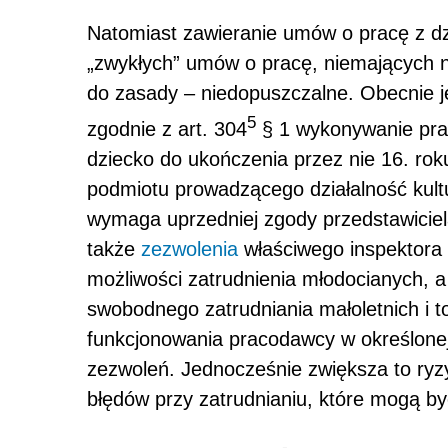
Natomiast zawieranie umów o pracę z dzi
„zwykłych” umów o pracę, niemających n
do zasady – niedopuszczalne. Obecnie j
5
zgodnie z art. 304
§ 1 wykonywanie prac
dziecko do ukończenia przez nie 16. rok
podmiotu prowadzącego działalność kultu
wymaga uprzedniej zgody przedstawiciel
także
zezwolenia
właściwego inspektora 
możliwości zatrudnienia młodocianych, a
swobodnego zatrudniania małoletnich i t
funkcjonowania pracodawcy w określonej
zezwoleń. Jednocześnie zwiększa to ry
błędów przy zatrudnianiu, które mogą b