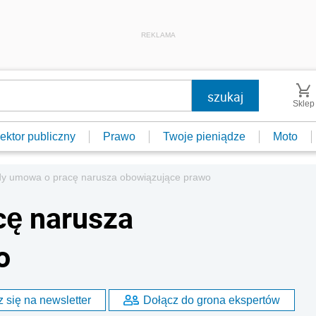
REKLAMA
Sklep
ektor publiczny
Prawo
Twoje pieniądze
Moto
dy umowa o pracę narusza obowiązujące prawo
cę narusza
o
 się na newsletter
Dołącz do grona ekspertów