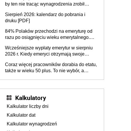
by ten nie tracąc wynagrodzenia zrobił
dodatkowe badania. Ten benefit się
Sierpień 2026: kalendarz do pobrania i
sprawdza
druku [PDF]
84% Polaków przechodzi na emeryturę od
razu po osiągnięciu wieku emerytalnego.
Natomiast pokolenie X musi pracować
Wcześniejsze wypłaty emerytur w sierpniu
dłużej, ale czy jest w stanie? Pracownicy
2026 r. Kiedy emeryci otrzymają swoje
45+ to siła napędowa gospodarki
świadczenia?
Coraz więcej pracowników dorabia do etatu,
także w wieku 50 plus. To nie wybór, a
konieczność. Powodem są rosnące koszty
życia
Kalkulatory
Kalkulator liczby dni
Kalkulator dat
Kalkulator wynagrodzeń