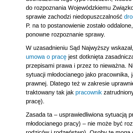
do rozpoznania Wojewódzkiemu Związkow
sprawie zachodzi niedopuszczalność
dro
P. na to postanowienie zostało oddalone,
ponowne rozpoznanie sprawy.
W uzasadnieniu Sąd Najwyższy wskazał,
umowa o pracę
jest dotknięta zasadnicz
przepisami prawa i przez to nieważna. 
sytuacji młodocianego jako pracownika,
prawnej. Dlatego też w zakresie uprawn
traktowany tak jak
pracownik
zatrudnion
pracę).
Zasada ta – usprawiedliwiona sytuacją 
młodocianego pracy) – nie może być roz
rodziców i rodzeństwo). Osoby te mogą