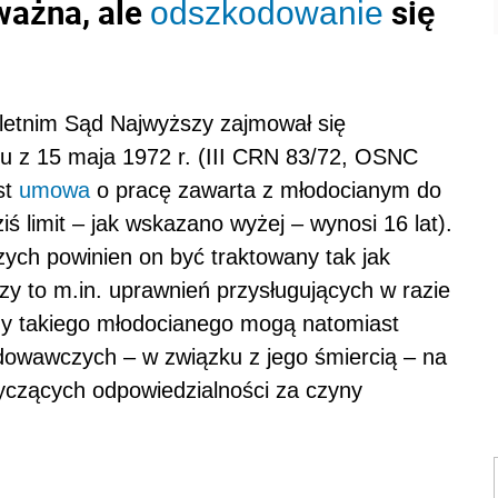
ważna, ale
się
odszkodowanie
letnim Sąd Najwyższy zajmował się
niu z 15 maja 1972 r. (III CRN 83/72, OSNC
st
umowa
o pracę zawarta z młodocianym do
ś limit – jak wskazano wyżej – wynosi 16 lat).
ych powinien on być traktowany tak jak
zy to m.in. uprawnień przysługujących w razie
ny takiego młodocianego mogą natomiast
owawczych – w związku z jego śmiercią – na
yczących odpowiedzialności za czyny