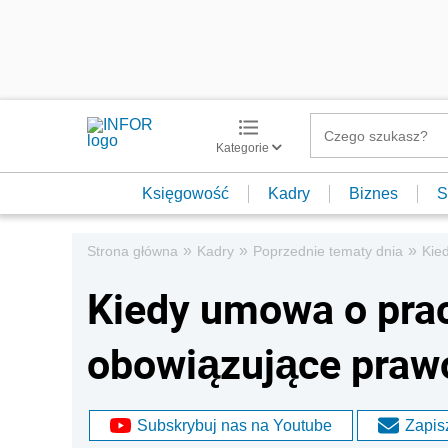
Kategorie
Księgowość
Kadry
Biznes
S
»
»
»
Strona główna
Kadry
Poprzednie tematy dnia
Kie
Kiedy umowa o pra
obowiązujące praw
Subskrybuj nas na Youtube
Zapisz