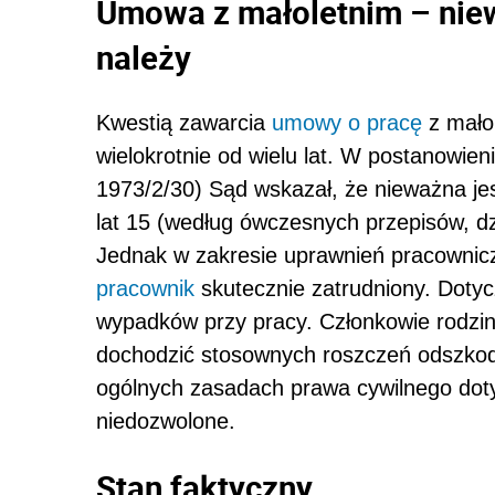
Umowa z małoletnim – nie
należy
Kwestią zawarcia
umowy o pracę
z mało
wielokrotnie od wielu lat. W postanowie
1973/2/30) Sąd wskazał, że nieważna je
lat 15 (według ówczesnych przepisów, dzi
Jednak w zakresie uprawnień pracownicz
pracownik
skutecznie zatrudniony. Dotyc
wypadków przy pracy. Członkowie rodzi
dochodzić stosownych roszczeń odszkod
ogólnych zasadach prawa cywilnego dot
niedozwolone.
Stan faktyczny