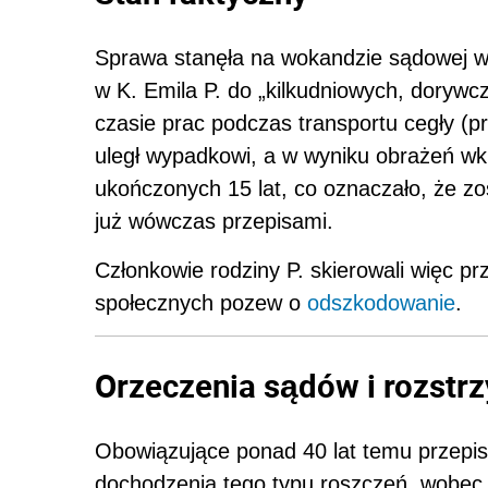
Sprawa stanęła na wokandzie sądowej w 
w K. Emila P. do „kilkudniowych, dorywcz
czasie prac podczas transportu cegły (p
uległ wypadkowi, a w wyniku obrażeń wkr
ukończonych 15 lat, co oznaczało, że zo
już wówczas przepisami.
Członkowie rodziny P. skierowali więc p
społecznych pozew o
odszkodowanie
.
Orzeczenia sądów i rozstr
Obowiązujące ponad 40 lat temu przepi
dochodzenia tego typu roszczeń, wobec