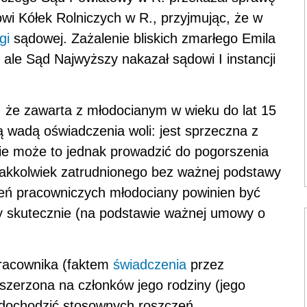
i Kółek Rolniczych w R., przyjmując, że w
gi
sądowej. Zażalenie bliskich zmarłego Emila
 ale Sąd Najwyższy nakazał sądowi I instancji
 że zawarta z młodocianym w wieku do lat 15
ą wadą oświadczenia woli: jest sprzeczna z
Nie może to jednak prowadzić do pogorszenia
 jakkolwiek zatrudnionego bez ważnej podstawy
ień pracowniczych młodociany powinien być
y skutecznie (na podstawie ważnej umowy o
pracownika (faktem
świadczenia
przez
szerzona na członków jego rodziny (jego
 dochodzić stosownych roszczeń