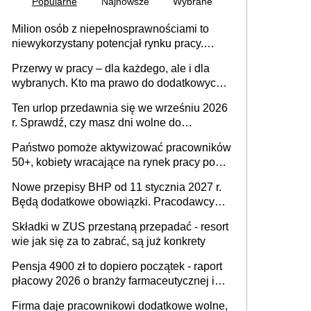
Popularne
Najnowsze
Wybrane
Milion osób z niepełnosprawnościami to
niewykorzystany potencjał rynku pracy.
Problemem nie jest brak kandydatów,
Przerwy w pracy – dla każdego, ale i dla
dofinansowań czy refundacji, ale bariery po
wybranych. Kto ma prawo do dodatkowych
stronie systemu i świadomości
15 minut?
pracodawców [WYWIAD]
Ten urlop przedawnia się we wrześniu 2026
r. Sprawdź, czy masz dni wolne do
wykorzystania
Państwo pomoże aktywizować pracowników
50+, kobiety wracające na rynek pracy po
urodzeniu dzieci, osoby przewlekle chore i
Nowe przepisy BHP od 11 stycznia 2027 r.
osoby neuroatypowe. Powstanie Fundusz
Będą dodatkowe obowiązki. Pracodawcy
na rzecz Inkluzywności w Zatrudnianiu?
dostają czas na przygotowanie się do zmian
Składki w ZUS przestaną przepadać - resort
wie jak się za to zabrać, są już konkrety
Pensja 4900 zł to dopiero początek - raport
płacowy 2026 o branży farmaceutycznej i
chemicznej
Firma daje pracownikowi dodatkowe wolne,