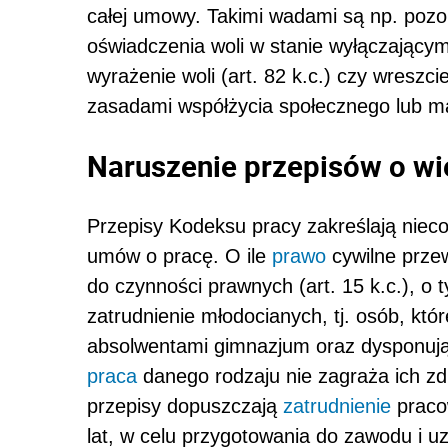
całej umowy. Takimi wadami są np. pozor
oświadczenia woli w stanie wyłączający
wyrażenie woli (art. 82 k.c.) czy wresz
zasadami współżycia społecznego lub mają
Naruszenie przepisów o w
Przepisy Kodeksu pracy zakreślają nieco
umów o pracę. O ile
prawo
cywilne przew
do czynności prawnych (art. 15 k.c.), o 
zatrudnienie młodocianych, tj. osób, któ
absolwentami gimnazjum oraz dysponują
praca
danego rodzaju nie zagraża ich zdr
przepisy dopuszczają
zatrudnienie
pracow
lat, w celu przygotowania do zawodu i uzy