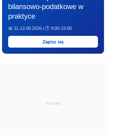
bilansowo-podatkowe w
praktyce
📅 11-12.08.2026 r.
🕐 9:00-15:00
Zapisz się
REKLAMA