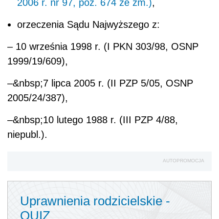
2006 r. nr 97, poz. 674 ze zm.)
,
orzeczenia Sądu Najwyższego z:
– 10 września 1998 r. (I PKN 303/98, OSNP
1999/19/609),
–&nbsp;7 lipca 2005 r. (II PZP 5/05, OSNP
2005/24/387),
–&nbsp;10 lutego 1988 r. (III PZP 4/88,
niepubl.).
AUTOPROMOCJA
Uprawnienia rodzicielskie -
QUIZ