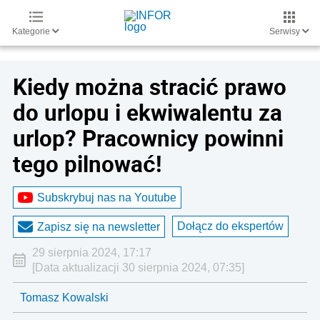
Kategorie
Serwisy
Kiedy można stracić prawo
do urlopu i ekwiwalentu za
urlop? Pracownicy powinni
tego pilnować!
Subskrybuj nas na Youtube
Dołącz do ekspertów
Zapisz się na newsletter
29 sierpnia 2024, 17:17
[Data aktualizacji 30 sierpnia 2024, 07:35]
Tomasz Kowalski