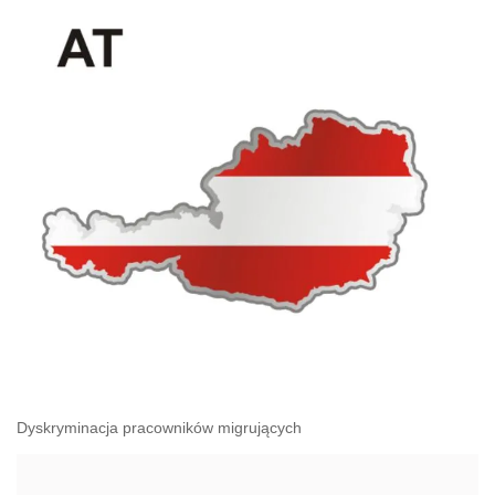
administracyjnoprawnych aspektach związanych z
pracą i pomocą socjalną.
Dyskryminacja pracowników migrujących