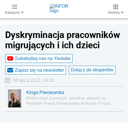
Kategorie
Serwisy
Dyskryminacja pracowników
migrujących i ich dzieci
Subskrybuj nas na Youtube
Dołącz do ekspertów
Zapisz się na newsletter
08 lipca 2022, 14:15
Kinga Piwowarska
Doktor nauk prawnych, adwokat, adiunkt na
Wydziale Prawa Uniwersytetu Andrzeja Frycza
Modrzewskiego w Krakowie oraz Rzecznik
Akademicki ds. równego traktowania i
przeciwdziałania dyskryminacji. Specjalizuje się w
prawie pracy, zabezpieczeniu społecznym oraz