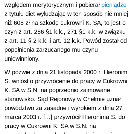
względem merytorycznym i pobierał
pieniądze
z tytułu diet wyłudzając w ten sposób nie mniej
niż 608 zł na szkodę cukrowni K. SA, to jest o
czyn z art. 286 §1 k.k., 271 §1 k.k. w związku
z art. 11 § 2 k.k. i art. 12 k.k. Powód został od
popełnienia zarzucanego mu czynu
uniewinniony.
W pozwie z dnia 21 listopada 2000 r. Hieronim
S. wniósł o przywrócenie do pracy w Cukrowni
K. SA w S.N. na poprzednio zajmowane
stanowisko. Sąd Rejonowy w Chełmie uznał
powództwo za zasadne i wyrokiem z dnia 27
marca 2003 r. [...] przywrócił Hieronima S. do
pracy w Cukrowni K. SA w S.N. na