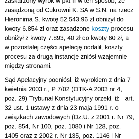
zaskarżony wyrok w pkt II w ten sposób, że
zasądzoną od Cukrowni K. SA w S.N. na rzecz
Hieronima S. kwotę 52.543,96 zł obniżył do
kwoty 6.854 zł oraz zasądzone
koszty
procesu
obniżył z kwoty 7.893, 40 zł do kwoty 60 zł, a
w pozostałej części apelację oddalił, koszty
procesu za drugą instancję zniósł wzajemnie
między stronami.
Sąd Apelacyjny podniósł, iż wyrokiem z dnia 7
kwietnia 2003 r., P 7/02 (OTK-A 2003 nr 4,
poz. 29) Trybunał Konstytucyjny orzekł, iż - art.
32 ust. 1 ustawy z dnia 23 maja 1991 r. o
związkach zawodowych (Dz.U. z 2001 r. Nr 79,
poz. 854, Nr 100, poz. 1080 i Nr 128, poz.
1405 oraz z 2002 r. Nr 135, poz. 1146 i Nr