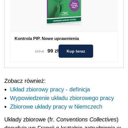
Kontrola PIP. Nowe uprawnienia
99 zł
Kup teraz
119 zł
Zobacz również:
Układ zbiorowy pracy - definicja
Wypowiedzenie układu zbiorowego pracy
Zbiorowe układy pracy w Niemczech
Układy zbiorowe (fr.
Conventions Collectives
)
decydują we Francji o kształcie zatrudnienia w