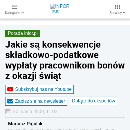
Kategorie
Serwisy
Porada Infor.pl
Jakie są konsekwencje
składkowo-podatkowe
wypłaty pracownikom bonów
z okazji świąt
Subskrybuj nas na Youtube
Dołącz do ekspertów
Zapisz się na newsletter
20 marca 2009, 11:03
Mariusz Pigulski
ekspert ds. prawa pracy i ubezpieczeń społecznych, autor